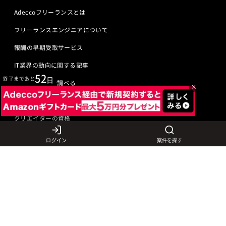
Adeccoフリーランスとは
フリーランスエンジニアについて
報酬の早期受取サービス
IT業界の動向に関する記事
52
終了まであと
日
IT業界の用語を調べる
×
ITエンジニアの資格
クリエイターの資格
ログイン
案件を探す
言語から探す
Javaの求人
ITエンジニアの仕事
PHPの求人
LAMPエンジニア
クリエイターの仕事
Rubyの求人
Javaエンジニア
Webディレクター
特徴から探す
Objective-Cの求人
サーバーエンジニア
Webデザイナー
未経験も活躍中