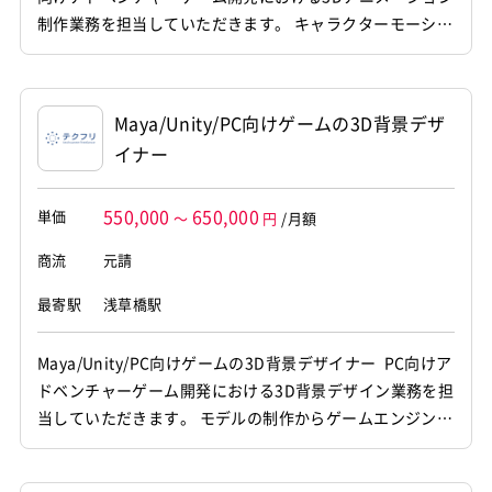
制作業務を担当していただきます。 キャラクターモーショ
ンの作成から背景モデリング、 ゲームエンジンへの組み込
みまで幅広くご対応いただくポジションです。 【仕事内
容】 下記の業務を担っていただく想定です。 ・3D空間に
Maya/Unity/PC向けゲームの3D背景デザ
おける背景オブジェクトや各種モデルのデータ作成...
イナー
550,000
650,000
単価
～
円
/月額
商流
元請
最寄駅
浅草橋駅
Maya/Unity/PC向けゲームの3D背景デザイナー PC向けア
ドベンチャーゲーム開発における3D背景デザイン業務を担
当していただきます。 モデルの制作からゲームエンジンへ
の組み込みまで、グラフィック制作全般に幅広くご対応い
ただくポジションです。 【仕事内容】 下記の業務を担っ