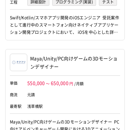
詳細設計
プログラミング(実装)
テスト
工程
デバッグ
運用・保守
Swift/Kotlin/スマホアプリ開発のiOSエンジニア 受託案件
として進行中のスマートフォン向けネイティブアプリケー
ション開発プロジェクトにおいて、 iOSを中心とした詳細
設計から実装、運用保守までを一貫して担当していただき
ます。 他職種メンバーと連携しながら、新機能開発やコー
ドレビュー、品質管理等に携わっていただきます。 【仕事
Maya/Unity/PC向けゲームの3Dモーショ
内容】 下記の業務を担っていただく想定です。 ...
ンデザイナー
550,000
650,000
単価
～
円
/月額
商流
元請
最寄駅
浅草橋駅
Maya/Unity/PC向けゲームの3Dモーションデザイナー PC
向けアドベンチャーゲーム開発における3Dアニメーション