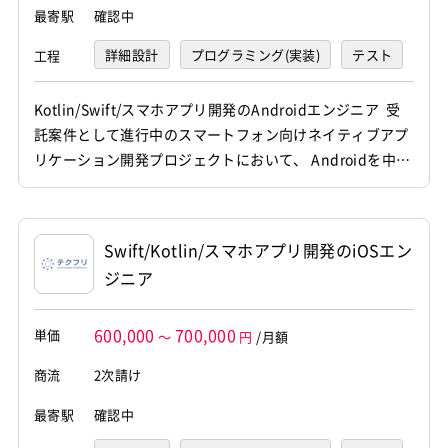
最寄駅
確認中
詳細設計
プログラミング(実装)
テスト
工程
デバッグ
運用・保守
Kotlin/Swift/スマホアプリ開発のAndroidエンジニア 受
託案件として進行中のスマートフォン向けネイティブアプ
リケーション開発プロジェクトにおいて、 Androidを中心
とした詳細設計から実装、運用保守までを一貫して担当し
ていただきます。 他職種メンバーと連携しながら、新機能
開発やコードレビュー、品質管理等に携わっていただきま
Swift/Kotlin/スマホアプリ開発のiOSエン
す。 【仕事内容】 下記の業務を担っていただ...
ジニア
600,000
700,000
単価
～
円
/月額
商流
2次請け
最寄駅
確認中