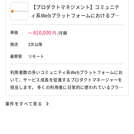
ていただく想定です。 ・3D空間における背景オブジェク
【プロダクトマネジメント】コミュニテ
トや景観モデルのデータ制作作業 ・登場キャラクタ...
ィ系Webプラットフォームにおけるプロ
ダクトマネジメント
810,000
単価
～
円
/月額
商流
3次以降
最寄駅
リモート
利用者数の多いコミュニティ系Webプラットフォームにお
いて、サービス成長を促進するプロダクトマネージャーを
担当します。 多くの利用者に日常的に使われているプラッ
トフォームを対象に、利用者体験の向上と事業成長の両立
を推進するポジションです。 課題設定から施策立案、仕様
案件をすべて見る
設計、開発ディレクション、リリース後の改善までを一貫
して担当します。 利用者への聞き取りや定量データをもと
に仮説を立て、チームと...