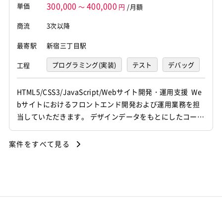
300,000
400,000
単価
～
円
/月額
商流
3次以降
最寄駅
新宿三丁目駅
プログラミング(実装)
テスト
デバッグ
工程
運用・保守
HTML5/CSS3/JavaScript/Webサイト開発・運用支援 We
bサイトにおけるフロントエンド開発および運用業務を担
当していただきます。 デザインデータをもとにしたコーデ
ィングや、既存サイトの改修・運用対応、 コードレビュー
等を行っていただく想定です。 【仕事内容】 下記の業務
案件をすべて見る
を担っていただく想定です。 ・HTML/CSS/JavaScriptを
用いた画面実装 ・既存...