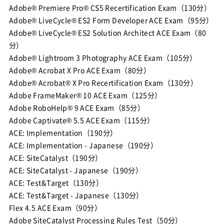
Adobe® Premiere Pro® CS5 Recertification Exam（130分）
Adobe® LiveCycle® ES2 Form Developer ACE Exam（95分）
Adobe® LiveCycle® ES2 Solution Architect ACE Exam（80
分）
Adobe® Lightroom 3 Photography ACE Exam（105分）
Adobe® Acrobat X Pro ACE Exam（80分）
Adobe® Acrobat® X Pro Recertification Exam（130分）
Adobe FrameMaker® 10 ACE Exam（125分）
Adobe RoboHelp® 9 ACE Exam（85分）
Adobe Captivate® 5.5 ACE Exam（115分）
ACE: Implementation（190分）
ACE: Implementation - Japanese（190分）
ACE: SiteCatalyst（190分）
ACE: SiteCatalyst - Japanese（190分）
ACE: Test&Target（130分）
ACE: Test&Target - Japanese（130分）
Flex 4.5 ACE Exam（90分）
Adobe SiteCatalyst Processing Rules Test（50分）