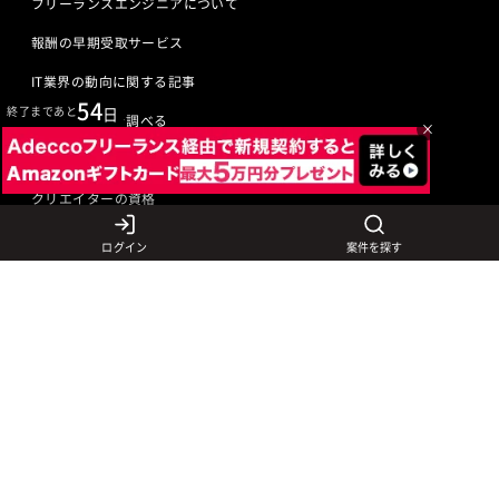
フリーランスエンジニアについて
報酬の早期受取サービス
IT業界の動向に関する記事
54
終了まであと
日
IT業界の用語を調べる
×
ITエンジニアの資格
クリエイターの資格
ログイン
案件を探す
言語から探す
Javaの求人
ITエンジニアの仕事
PHPの求人
LAMPエンジニア
クリエイターの仕事
Rubyの求人
Javaエンジニア
Webディレクター
特徴から探す
Objective-Cの求人
サーバーエンジニア
Webデザイナー
未経験も活躍中
jQueryの求人
ネットワークエンジニア
フロントエンドエンジニア
初心者レベル歓迎
©
Adecco
2026