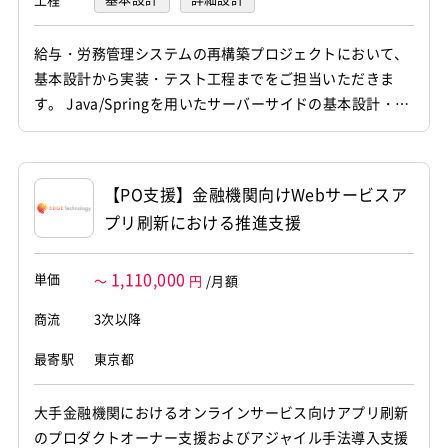
プログラミング(実装)
テスト
給与・労務管理システムの再構築プロジェクトにおいて、
基本設計から実装・テスト工程までをご担当いただきま
す。 Java/Springを用いたサーバーサイドの基本設計・実
装、およびモダンフロントエンド技術を用いた新規画面の
構築を一括して推進していただきます。フロント／サーバ
ー双方の領域で能動的に立ち回れる方を求めています。
【PO支援】金融機関向けWebサービスア
・給与・労務管理システムにおける基本設計書の作成、詳
プリ刷新における推進支援
細設計および実装・...
1,110,000
単価
～
円
/月額
商流
3次以降
最寄駅
東京都
大手金融機関におけるオンラインサービス向けアプリ刷新
のプロダクトオーナー支援およびアジャイル手法導入支援