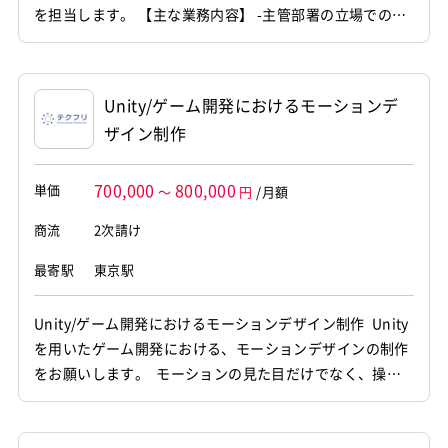
を担当します。 【主な業務内容】 -主管部署の立場でのプ
ロダクトオーナー支援 -UIデザインチームとの協業・調整 -
短スパン開発手法の進め方・考え方のフォロー -将来担当
者となるメンバーの伴走支援・育成（コーチング/メンタ
Unity/ゲーム開発におけるモーションデ
リング）
ザイン制作
700,000
800,000
単価
～
円
/月額
商流
2次請け
最寄駅
東京駅
Unity/ゲーム開発におけるモーションデザイン制作 Unity
を用いたゲーム開発における、モーションデザインの制作
をお願いします。 モーションの見た目だけでなく、操作
感やテンポも含めた設計や、 実際にUnityを操作して確認
などの業務もお願いします。 [関連ワード]フリーランス、