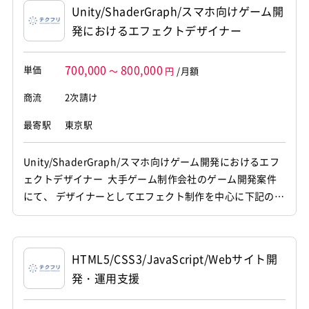
案件、エンジニア、プログラマー、業務委託
Unity/ShaderGraph/スマホ向けゲーム開
発におけるエフェクトデザイナー
700,000
800,000
単価
～
円
/月額
商流
2次請け
最寄駅
東京駅
Unity/ShaderGraph/スマホ向けゲーム開発におけるエフ
ェクトデザイナー 大手ゲーム制作会社のゲーム開発案件
にて、 デザイナーとしてエフェクト制作を中心に下記の業
務をお願いいたします。 ・エフェクトの定義 ・エフェク
ト構成要素の設計 ・使用タイミング / 発生条件等の整理 ・
パフォーマンス制約を踏まえた表現設計 ・共通ルール・再
HTML5/CSS3/JavaScript/Webサイト開
利用方針の整理 etc. [関...
発・運用支援