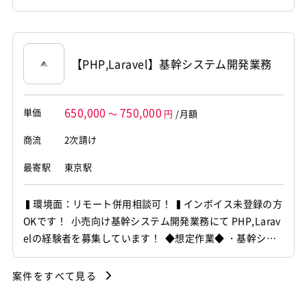
管理システム保守開発 ・基本設計・開発対応 ・Web画面
改修対応 ・データベース対応 ～～～～～～～～～～～～
～～～～～～～～ 他お任せしたいPJは複数ありますの
で、 ご希...
【PHP,Laravel】基幹システム開発業務
650,000
750,000
単価
～
円
/月額
商流
2次請け
最寄駅
東京駅
▍環境面：リモート併用相談可！ ▍インボイス未登録の方
OKです！ 小売向け基幹システム開発業務にて PHP,Larav
elの経験者を募集しています！ ◆想定作業◆ ・基幹シス
テム機能追加対応 ・Webアプリ開発・改修 ・既存ソース
解析による仕様把握 ・システム保守運用対応 ～～～～～
案件をすべて見る
～～～～～～～～～～～～～～～ 他お任せしたいPJは複
数ありますので...