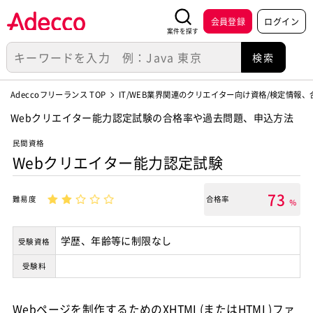
会員登録
ログイン
案件を探す
Adeccoフリーランス TOP
IT/WEB業界関連のクリエイター向け資格/検定情報
Webクリエイター能力認定試験の合格率や過去問題、申込方法
民間資格
Webクリエイター能力認定試験
73
難易度
合格率
％
学歴、年齢等に制限なし
受験資格
受験料
Webページを制作するためのXHTML(またはHTML)ファ