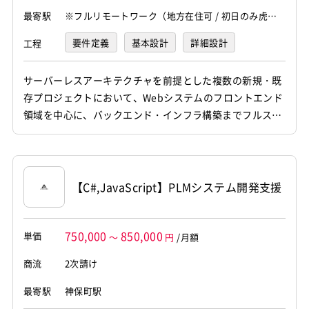
最寄駅
※フルリモートワーク（地方在住可 / 初日のみ虎ノ
門出社あり）
要件定義
基本設計
詳細設計
工程
プログラミング(実装)
テスト
デバッグ
サーバーレスアーキテクチャを前提とした複数の新規・既
存プロジェクトにおいて、Webシステムのフロントエンド
インフラ構築
領域を中心に、バックエンド・インフラ構築までフルスタ
ックにご対応いただきます。 AWS Lambda Gen2 や Ampl
ify Gen2 を採用した先進的な構成のもと、React / TypeSc
ript によるフロントエンド実装から AWS CDK によるイン
フラ構築、Hono / L...
【C#,JavaScript】PLMシステム開発支援
750,000
850,000
単価
～
円
/月額
商流
2次請け
最寄駅
神保町駅