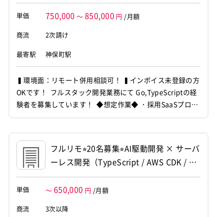
750,000
850,000
単価
～
円
/月額
商流
2次請け
最寄駅
神保町駅
▍環境面：リモート併用相談可！ ▍インボイス未登録の方
OKです！ フルスタック開発業務にて Go,TypeScriptの経
験者を募集しています！ ◆想定作業◆ ・採用SaaSプロダ
クト開発 ・API・バッチ処理開発 ・フロントエンド実装
対応 ・UIUX設計・改善対応 ・設計から運用まで一貫対応
～～～～～～～～～～～～～～～～～～～～ 他お任せ...
フルリモ⭐︎20名募集⭐︎AI駆動開発 × サーバ
ーレス開発（TypeScript / AWS CDK / Re
act）
650,000
単価
～
円
/月額
商流
3次以降