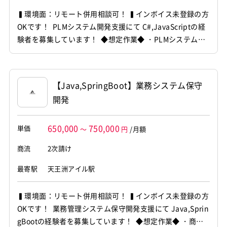
▍環境面：リモート併用相談可！ ▍インボイス未登録の方
OKです！ PLMシステム開発支援にて C#,JavaScriptの経
験者を募集しています！ ◆想定作業◆ ・PLMシステム設
計開発 ・Aras Innovator機能拡張 ・C#による開発対応
・設計からリリース対応 ～～～～～～～～～～～～～～
～～～～～～ 他お任せしたいPJは複数ありますので...
【Java,SpringBoot】業務システム保守
開発
650,000
750,000
単価
～
円
/月額
商流
2次請け
最寄駅
天王洲アイル駅
▍環境面：リモート併用相談可！ ▍インボイス未登録の方
OKです！ 業務管理システム保守開発支援にて Java,Sprin
gBootの経験者を募集しています！ ◆想定作業◆ ・商材