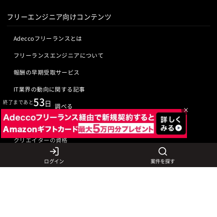
フリーエンジニア向けコンテンツ
Adeccoフリーランスとは
フリーランスエンジニアについて
報酬の早期受取サービス
IT業界の動向に関する記事
53
終了まであと
日
IT業界の用語を調べる
×
ITエンジニアの資格
クリエイターの資格
ログイン
案件を探す
言語から探す
Javaの求人
ITエンジニアの仕事
PHPの求人
LAMPエンジニア
クリエイターの仕事