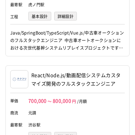
最寄駅
虎ノ門駅
基本設計
詳細設計
工程
プログラミング(実装)
テスト
デバッグ
Java/SpringBoot/TypeScript/Vue.js/中古車オークション
のフルスタックエンジニア 中古車オートオークションに
おける次世代基幹システムリプレイスプロジェクトです。
既存システムやDBの集約・一本化およびAI駆動開発を活用
した業務フローの刷新を推進し、 フロントエンドからバッ
クエンドまでの各種開発を担当していただきます。 【仕事
React/Node.js/動画配信システムカスタ
内容】 下記の業務を担っていた...
マイズ開発のフルスタックエンジニア
700,000
800,000
単価
～
円
/月額
商流
元請
最寄駅
渋谷駅