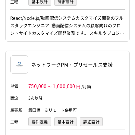
基本設計
詳細設計
工程
プログラミング(実装)
テスト
デバッグ
React/Node.js/動画配信システムカスタマイズ開発のフル
スタックエンジニア 動画配信システムの顧客向けのフロ
運用・保守
ントサイドカスタマイズ開発業務です。 スキルやプロジェ
クトに応じて設計から製造、テスト、運用保守まで携わっ
ていただきます。 【仕事内容】 下記の業務を担っていた
だく想定です。 ・HTML、CSS、JavaScript、Node.js、R
eactを用いたフロントエンドに...
ネットワークPM・プリセールス支援
750,000
1,000,000
単価
～
円
/月額
商流
3次以降
最寄駅
飯田橋 ※リモート併用可
要件定義
基本設計
詳細設計
工程
プログラミング(実装)