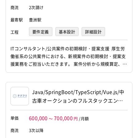
商流
2次請け
最寄駅
豊洲駅
要件定義
基本設計
詳細設計
工程
ITコンサルタント/公共案件の初期検討・提案支援 厚生労
働省系の公共案件における、新規案件の初期検討・提案支
援業務をご担当いただきます。 案件分析から規模算定、見
積検討、提案活動までを一貫して支援し、 複数案件の獲得
を推進していただきます。 【仕事内容】 下記の業務を担
っていただく想定です。 ・システム構成、アプリ規模、イ
Java/SpringBoot/TypeScript/Vue.js/中
ンフラ、運用、工数、リスク等の整理および分析 ・AIを活
古車オークションのフルスタックエンジ
用...
ニア
600,000
700,000
単価
～
円
/月額
商流
3次以降