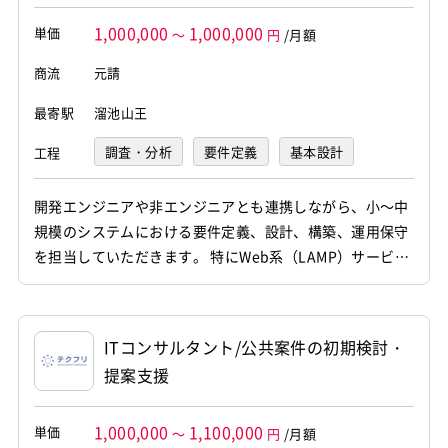
on）
1,000,000
1,000,000
単価
～
円
/月額
商流
元請
最寄駅
溜池山王
調査・分析
要件定義
基本設計
工程
プログラミング(実装)
テスト
開発エンジニアや非エンジニアとも連携しながら、小～中
規模のシステムにおける要件定義、設計、構築、運用保守
運用・保守
インフラ構築
を担当していただきます。 特にWeb系（LAMP）サービス
やAWSを活用したインフラの構築・運用経験を活かし、非
機能要件の定義、テストケースの作成・実施、障害対応な
ど、安定したシステム運用を支えていただきます。 また、
ITコンサルタント/公共案件の初期検討・
実装方針の検討やコードレビュー経験がある方を歓迎しま
提案支援
す。 良い意味で社員...
1,000,000
1,100,000
単価
～
円
/月額