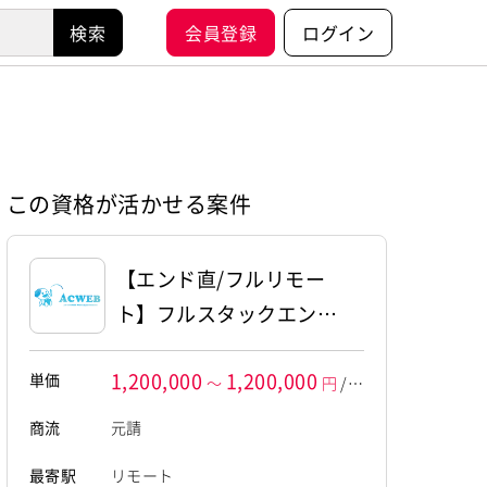
会員登録
ログイン
この資格が活かせる案件
【エンド直/フルリモー
ト】フルスタックエンジ
ニア募集（Go×React）
1,200,000
1,200,000
単価
～
円
/月
額
商流
元請
最寄駅
リモート