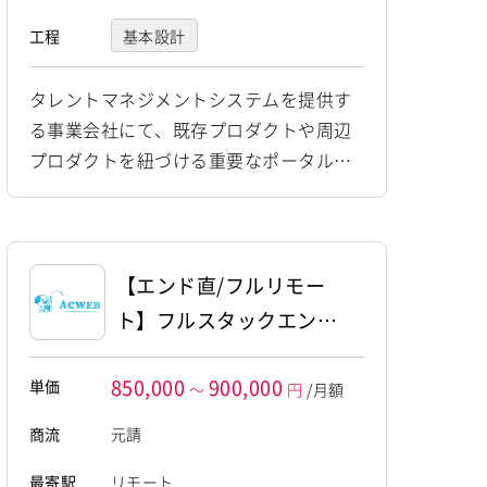
工程
基本設計
プログラミング(実装)
タレントマネジメントシステムを提供す
る事業会社にて、既存プロダクトや周辺
テスト
運用・保守
プロダクトを紐づける重要なポータル機
能の新規開発に携わっていただきます。
現在のチームはエンジニア3名で構成され
ており、フロントエンドとバックエンド
の領域を区別せず、機能単位で一気通貫
【エンド直/フルリモー
して開発を担当していただきます。 ま
ト】フルスタックエンジ
た、開発現場ではモダンなSpec駆動開発
ニア募集（Go×Next.js）
を取り入れています。 PdMがリポジトリ
850,000
900,000
単価
～
円
/月額
上のMSファイルで詳細...
商流
元請
最寄駅
リモート