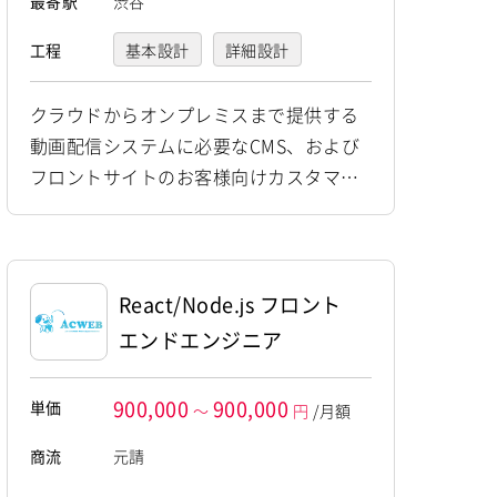
最寄駅
渋谷
工程
基本設計
詳細設計
プログラミング(実装)
クラウドからオンプレミスまで提供する
動画配信システムに必要なCMS、および
テスト
運用・保守
フロントサイトのお客様向けカスタマイ
ズ開発作業を担当していただきます。新
規立ち上げや既存サービス拡大に伴う増
員募集です。 〈具体的な業務〉 ・HTM
L/CSS/JavaScript/Node.js/Reactによ
React/Node.js フロント
る、フロントサイドのSPA/SSR WEBサイ
エンドエンジニア
ト開発 ・詳細設計 / 製造 / 単体テスト
（プロジェクト...
900,000
900,000
単価
～
円
/月額
商流
元請