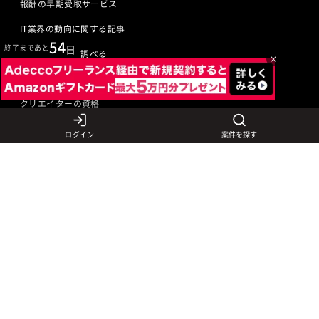
報酬の早期受取サービス
IT業界の動向に関する記事
54
終了まであと
日
IT業界の用語を調べる
×
ITエンジニアの資格
クリエイターの資格
ログイン
案件を探す
言語から探す
Javaの求人
ITエンジニアの仕事
PHPの求人
LAMPエンジニア
クリエイターの仕事
Rubyの求人
Javaエンジニア
Webディレクター
特徴から探す
Objective-Cの求人
サーバーエンジニア
Webデザイナー
未経験も活躍中
jQueryの求人
ネットワークエンジニア
フロントエンドエンジニア
初心者レベル歓迎
©
Adecco
2026
HTML5の求人
ネイティブアプリ開発
アートディレクター
40歳以上も活躍中