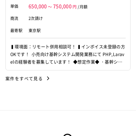
650,000
750,000
単価
～
円
/月額
商流
2次請け
最寄駅
東京駅
▍環境面：リモート併用相談可！ ▍インボイス未登録の方
OKです！ 小売向け基幹システム開発業務にて PHP,Larav
elの経験者を募集しています！ ◆想定作業◆ ・基幹シス
テム機能追加対応 ・Webアプリ開発・改修 ・既存ソース
解析による仕様把握 ・システム保守運用対応 ～～～～～
案件をすべて見る
～～～～～～～～～～～～～～～ 他お任せしたいPJは複
数ありますので...