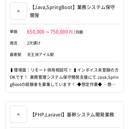
～～～～～～ 他お任せしたいPJは複数ありますので...
【Java,SpringBoot】業務システム保守
開発
650,000
750,000
単価
～
円
/月額
商流
2次請け
最寄駅
天王洲アイル駅
▍環境面：リモート併用相談可！ ▍インボイス未登録の方
OKです！ 業務管理システム保守開発支援にて Java,Sprin
gBootの経験者を募集しています！ ◆想定作業◆ ・商材
管理システム保守開発 ・基本設計・開発対応 ・Web画面
改修対応 ・データベース対応 ～～～～～～～～～～～～
～～～～～～～～ 他お任せしたいPJは複数ありますの
で、 ご希...
【PHP,Laravel】基幹システム開発業務