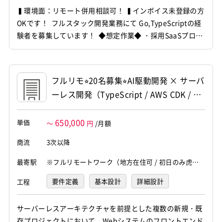
▍環境面：リモート併用相談可！ ▍インボイス未登録の方
OKです！ フルスタック開発業務にて Go,TypeScriptの経
験者を募集しています！ ◆想定作業◆ ・採用SaaSプロダ
クト開発 ・API・バッチ処理開発 ・フロントエンド実装
対応 ・UIUX設計・改善対応 ・設計から運用まで一貫対応
～～～～～～～～～～～～～～～～～～～～ 他お任せ...
フルリモ⭐︎20名募集⭐︎AI駆動開発 × サーバ
ーレス開発（TypeScript / AWS CDK / Re
act）
650,000
単価
～
円
/月額
商流
3次以降
最寄駅
※フルリモートワーク（地方在住可 / 初日のみ虎ノ
門出社あり）
要件定義
基本設計
詳細設計
工程
プログラミング(実装)
テスト
デバッグ
サーバーレスアーキテクチャを前提とした複数の新規・既
存プロジェクトにおいて、Webシステムのフロントエンド
インフラ構築