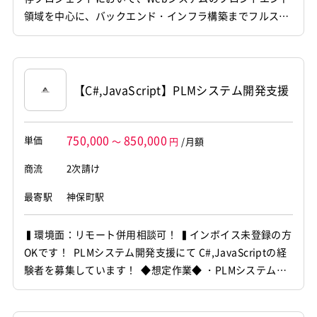
領域を中心に、バックエンド・インフラ構築までフルスタ
ックにご対応いただきます。 AWS Lambda Gen2 や Ampl
ify Gen2 を採用した先進的な構成のもと、React / TypeSc
ript によるフロントエンド実装から AWS CDK によるイン
フラ構築、Hono / L...
【C#,JavaScript】PLMシステム開発支援
750,000
850,000
単価
～
円
/月額
商流
2次請け
最寄駅
神保町駅
▍環境面：リモート併用相談可！ ▍インボイス未登録の方
OKです！ PLMシステム開発支援にて C#,JavaScriptの経
験者を募集しています！ ◆想定作業◆ ・PLMシステム設
計開発 ・Aras Innovator機能拡張 ・C#による開発対応
・設計からリリース対応 ～～～～～～～～～～～～～～