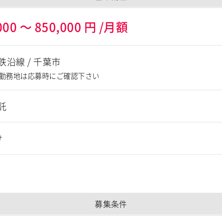
000
～
850,000
円
/月額
鉄沿線
/
千葉市
勤務地は応募時にご確認下さい
託
け
募集条件