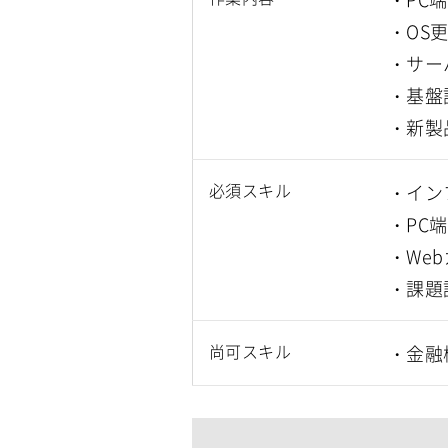
・OS
・サー
・基盤
・新製
必須スキル
・イン
・PC
・Web
・課題
尚可スキル
・金融