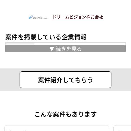
ドリームビジョン株式会社
案件を掲載している企業情報
業務内容
人材派遣事業
人材紹介事業
クリエイティブ事業
ITソリューション事業
案件紹介してもらう
ITアウトソーシング事業
システム開発事業
エデュケーション事業
住所
中央区日本橋小伝馬町9-10 小伝馬町ビ
こんな案件もあります
ル5階
設立