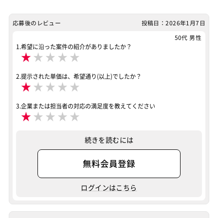
特徴
リモートOK
応募後のレビュー
投稿日：2026年1月7日
その他
50代 男性
リモートOK
1.希望に沿った案件の紹介がありましたか？
★
★
★
★
★
案件ID：511718
2.提示された単価は、希望通り(以上)でしたか？
★
★
★
★
★
3.企業または担当者の対応の満足度を教えてください
★
★
★
★
★
続きを読むには
無料会員登録
ログインはこちら