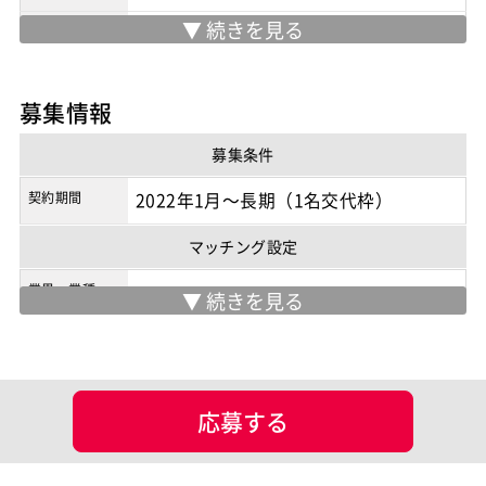
精算幅
140H-180H
勤務地
リモートとなります
募集情報
※実際の勤務地は応募時にご確認下さい
契約形態
業務委託
募集条件
商流
2次請け
契約期間
2022年1月～長期（1名交代枠）
マッチング設定
業界・業種
ポジション
スマホアプリ開発（ネイティブ）
スキル
iOS（Objective-C）
Android
アジャイル開発
応募する
Android（Java）
iOS
iOS（Swift）
Git
JIRA
Kotlin