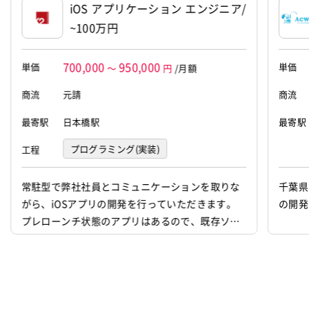
2008年6月10日
iOS アプリケーション エンジニア/
~100万円
代表者
前田 俊樹
資本金
9,000万円
700,000
950,000
単価
単価
～
円
/月額
商流
元請
商流
最寄駅
日本橋駅
最寄駅
プログラミング(実装)
工程
常駐型で弊社社員とコミュニケーションを取りな
千葉県
がら、iOSアプリの開発を行っていただきます。
の開発
プレローンチ状態のアプリはあるので、既存ソー
スコードを読み解きながらの開発となります。