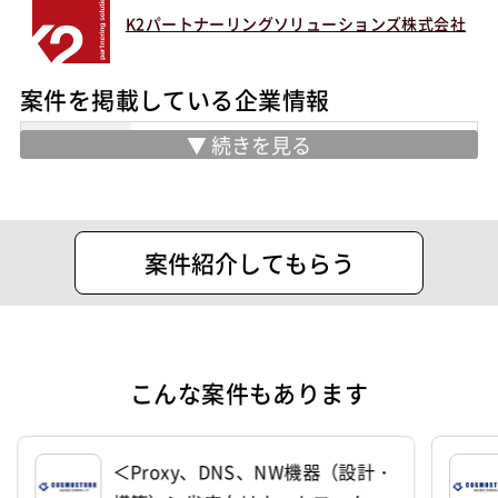
K2パートナーリングソリューションズ株式会社
案件を掲載している企業情報
業務内容
ERP/CRM/BI/Cyber Security / IoT / AI
& Robotics / Mobility分野のプロフェッ
ショナルの受託案件ご案内及び人材紹介
住所
東京都千代田区丸の内２ー１ー１ 明治
案件紹介してもらう
安田生命ビル１９階
設立
1997年3月28日
代表者
Chenda Wangchen
こんな案件もあります
＜Proxy、DNS、NW機器（設計・