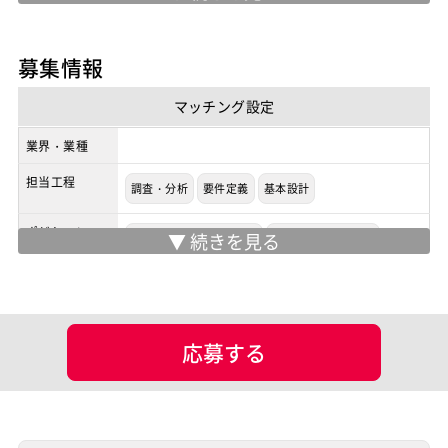
勤務地
リモート
/
リモート
※実際の勤務地は応募時にご確認下さい
募集情報
契約形態
業務委託
マッチング設定
商流
2次請け
業界・業種
担当工程
調査・分析
要件定義
基本設計
ポジション
ネットワークエンジニア
サーバーエンジニア
案件ID：515831
応募する