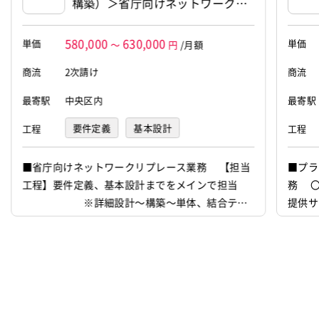
構築）＞省庁向けネットワークリ
プレース支援（11590）
580,000
630,000
単価
単価
～
円
/月額
商流
2次請け
商流
最寄駅
中央区内
最寄駅
要件定義
基本設計
工程
工程
■省庁向けネットワークリプレース業務 【担当
■プラ
工程】要件定義、基本設計までをメインで担当
務 
※詳細設計～構築～単体、結合テス
提供サ
ト等は他チームで対応 ○省庁向けのインフラ基
盤のリプレース構築メンバを募集しております。
＜利用製品＞ ・Palo Alto + Panorama
・Cisco(L3SW/L2SW/RT) ・A10 Thunder
・Info...