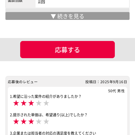
面談回数
1回
マッチング設定
業界・業種
ポジション
ネットワークエンジニア
運用／監視担当
応募する
サーバーエンジニア
スキル
VMware
案件ID：624559
応募後のレビュー
投稿日：2025年9月16日
50代 男性
1.希望に沿った案件の紹介がありましたか？
★
★
★
★
★
2.提示された単価は、希望通り(以上)でしたか？
★
★
★
★
★
3.企業または担当者の対応の満足度を教えてください