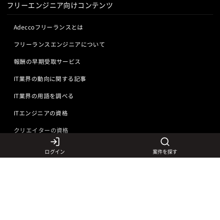
フリーエンジニア向けコンテンツ
Adeccoフリーランスとは
フリーランスエンジニアについて
報酬の早期受取サービス
IT業界の動向に関する記事
IT業界の用語を調べる
ITエンジニアの資格
クリエイターの資格
ログイン
案件を探す
言語から探す
Javaの求人
ITエンジニアの仕事
PHPの求人
LAMPエンジニア
クリエイターの仕事
Rubyの求人
Javaエンジニア
Webディレクター
特徴から探す