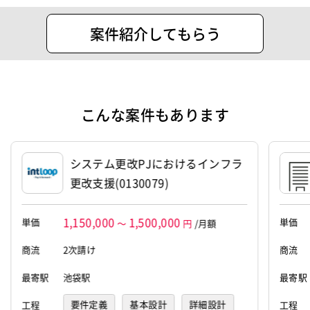
設立
2021年3月22日
案件紹介してもらう
代表者
福田 健斗
資本金
50万円
こんな案件もあります
システム更改PJにおけるインフラ
更改支援(0130079)
1,150,000
1,500,000
単価
単価
～
円
/月額
商流
2次請け
商流
最寄駅
池袋駅
最寄駅
要件定義
基本設計
詳細設計
工程
工程