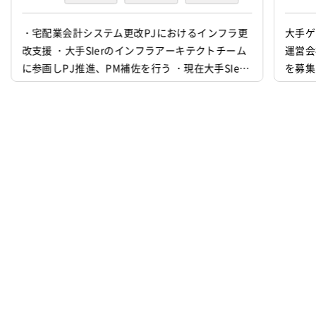
プログラミング(実装)
テスト
・宅配業会計システム更改PJにおけるインフラ更
大手ゲ
改支援 ・大手SIerのインフラアーキテクトチーム
運営会
デバッグ
に参画しPJ推進、PM補佐を行う ・現在大手SIer
を募集
部長クラスがPMとして参画中、徐々に負荷を軽減
させたい ・現在大手SIer部長クラス直下で若手メ
ンバーで体制組成しており、設計フェーズに合わ
せて拡大予定 ・要件定義フェーズ9月末まで対応
中、年内に設計フェーズ、機器構築は年明けから
の想定 ・V...