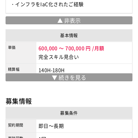
・インフラをIaC化されたご経験
基本情報
単価
600,000
～
700,000
円
/月額
完全スキル見合い
精算幅
140H-180H
勤務地
フルリモート
/
フルリモート
※実際の勤務地は応募時にご確認下さい
募集情報
契約形態
業務委託
募集条件
商流
2次請け
契約期間
即日～長期