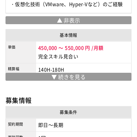
基本情報
単価
450,000
～
550,000
円
/月額
完全スキル見合い
精算幅
140H-180H
勤務地
品川
/
品川
※実際の勤務地は応募時にご確認下さい
募集情報
契約形態
業務委託
募集条件
商流
2次請け
契約期間
即日～長期