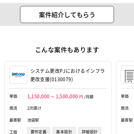
設立
2021年3月22日
案件紹介してもらう
代表者
福田 健斗
資本金
50万円
こんな案件もあります
システム更改PJにおけるインフラ
更改支援(0130079)
1,150,000
1,500,000
単価
単価
～
円
/月額
商流
2次請け
商流
最寄駅
池袋駅
最寄駅
要件定義
基本設計
詳細設計
工程