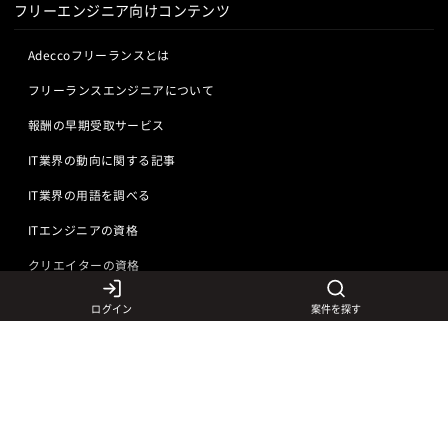
フリーエンジニア向けコンテンツ
Adeccoフリーランスとは
フリーランスエンジニアについて
報酬の早期受取サービス
IT業界の動向に関する記事
IT業界の用語を調べる
ITエンジニアの資格
クリエイターの資格
ログイン
案件を探す
言語から探す
Javaの求人
ITエンジニアの仕事
PHPの求人
LAMPエンジニア
クリエイターの仕事
Rubyの求人
Javaエンジニア
Webディレクター
特徴から探す