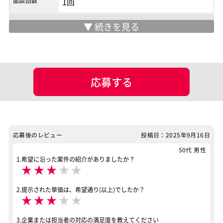
面談回数
1回
マッチング設定
業界・業種
ポジション
サーバーエンジニア
応募する
スキル
Hyper-V
VMware
案件ID：624925
応募後のレビュー
投稿日：2025年9月16日
50代 男性
1.希望に沿った案件の紹介がありましたか？
★
★
★
★
★
2.提示された単価は、希望通り(以上)でしたか？
★
★
★
★
★
3.企業または担当者の対応の満足度を教えてください