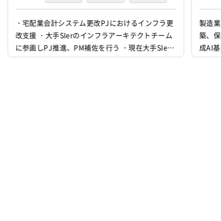
プログラミング(実装)
テスト
・宅配業会計システム更改PJにおけるインフラ更
製造業
改支援 ・大手SIerのインフラアーキテクトチーム
築、保
デバッグ
に参画しPJ推進、PM補佐を行う ・現在大手SIer
成AI
部長クラスがPMとして参画中、徐々に負荷を軽減
ジェク
させたい ・現在大手SIer部長クラス直下で若手メ
アセス
ンバーで体制組成しており、設計フェーズに合わ
用、コ
せて拡大予定 ・要件定義フェーズ9月末まで対応
ます。
中、年内に設計フェーズ、機器構築は年明けから
イル方
の想定 ・V...
alyti