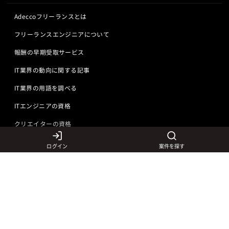
Adeccoフリーランスとは
フリーランスエンジニアについて
報酬の早期受取サービス
IT業界の動向に関する記事
IT業界の用語を調べる
ITエンジニアの資格
クリエイターの資格
ログイン
案件を探す
言語から探す
Javaの求人
ITエンジニアの仕事
PHPの求人
LAMPエンジニア
クリエイターの仕事
Rubyの求人
Javaエンジニア
Webディレクター
特徴から探す