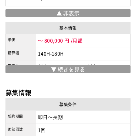
基本情報
単価
～
800,000
円
/月額
精算幅
140H-180H
勤務地
新宿※フルリモート
/
新宿※フルリモー
ト
※実際の勤務地は応募時にご確認下さい
募集情報
契約形態
業務委託
募集条件
商流
元請
契約期間
即日～長期
面談回数
1回