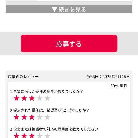
マッチング設定
業界・業種
担当工程
要件定義
基本設計
応募する
ポジション
LAMP系エンジニア
Java系エンジニア
バックエンドエンジニア（サーバーサイド）
業務系エンジニア
応募後のレビュー
投稿日：2025年9月16日
スキル
PHP
Java
Seasar
Seasar2
50代 男性
1.希望に沿った案件の紹介がありましたか？
★
★
★
★
★
特徴
外国人も活躍中
服装自由
稼働安定中
2.提示された単価は、希望通り(以上)でしたか？
リモートOK
★
★
★
★
★
その他
外国人も活躍中
服装自由
稼働安定中
3.企業または担当者の対応の満足度を教えてください
★
★
★
★
★
リモートOK