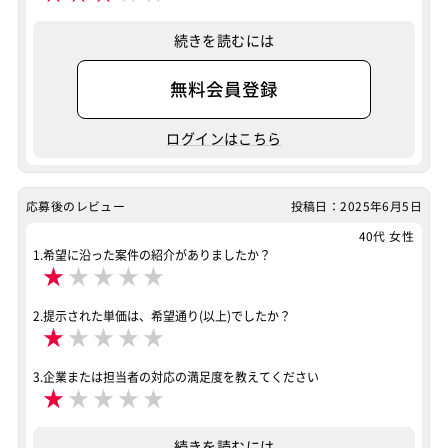
案件ID：630146
続きを読むには
無料会員登録
ログインはこちら
応募後のレビュー
投稿日：2025年6月5日
40代 女性
1.希望に沿った案件の紹介がありましたか？
★
★
★
★
★
2.提示された単価は、希望通り(以上)でしたか？
★
★
★
★
★
3.企業または担当者の対応の満足度を教えてください
★
★
★
★
★
続きを読むには