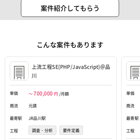
案件紹介してもらう
代表者
福田 健斗
資本金
50万円
こんな案件もあります
上流工程SE(PHP/JavaScript)＠品
川
700,000
単価
単価
～
円
/月額
商流
元請
商流
最寄駅
JR品川駅
最寄駅
調査・分析
要件定義
工程
工程