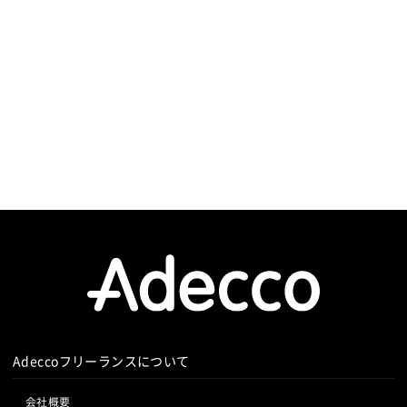
して動
Adeccoフリーランスについて
会社概要