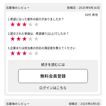
テスト
運用・保守
応募後のレビュー
投稿日：2025年9月16日
ポジション
Windows系エンジニア
フロントエンドエンジニア
50代 男性
1.希望に沿った案件の紹介がありましたか？
★
★
★
★
★
業務系エンジニア
スキル
2.提示された単価は、希望通り(以上)でしたか？
VBA
JavaScript
Kintone
★
★
★
★
★
特徴
リモートOK
3.企業または担当者の対応の満足度を教えてください
★
★
★
★
★
その他
リモートOK
続きを読むには
案件ID：635324
無料会員登録
ログインはこちら
応募後のレビュー
投稿日：2025年6月5日