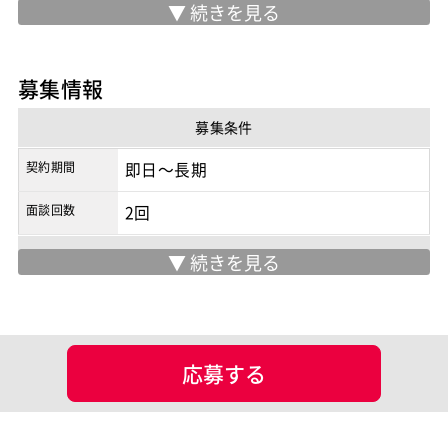
勤務地
フルリモート
/
フルリモート
※実際の勤務地は応募時にご確認下さい
募集情報
契約形態
業務委託
募集条件
商流
2次請け
契約期間
即日～長期
面談回数
2回
現場情報
服装
未設定
マッチング設定
応募する
業界・業種
担当工程
基本設計
詳細設計
プログラミング(実装)