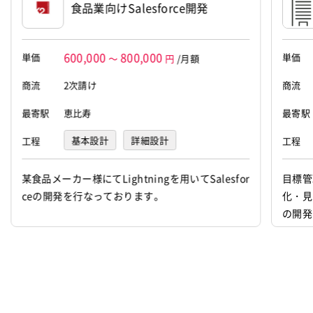
食品業向けSalesforce開発
600,000
800,000
単価
単価
～
円
/月額
商流
2次請け
商流
最寄駅
恵比寿
最寄駅
基本設計
詳細設計
工程
工程
プログラミング(実装)
テスト
某食品メーカー様にてLightningを用いてSalesfor
目標管
ceの開発を行なっております。
化・見
の開
【社内
ス開発
り、
めてい
がおり