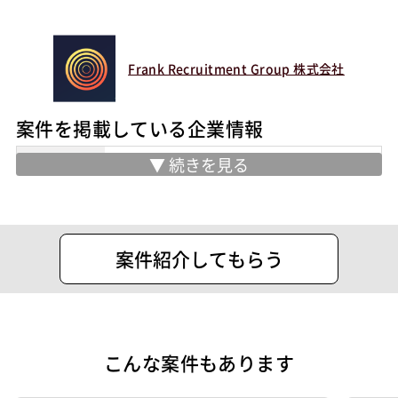
服装
私服可
マッチング設定
Frank Recruitment Group 株式会社
業界・業種
製造業
担当工程
案件を掲載している企業情報
調査・分析
要件定義
基本設計
プログラミング(実装)
インフラ設計
住所
東京都内幸町2-1-6 日比谷パークフロン
ト19F
ポジション
汎用機系エンジニア
制御・組み込み系エンジニア
統計解析エンジニア
CAEエンジニア
案件紹介してもらう
特徴
40歳以上も活躍中
外国人も活躍中
服装自由
自社内での受託開発案件
大手SIer
稼働安定中
シニア・定年層歓迎
こんな案件もあります
その他
40歳以上も活躍中
外国人も活躍中
服装自由