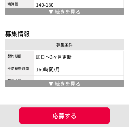
精算幅
140-180
勤務地
三田
/
栃木
※実際の勤務地は応募時にご確認下さい
募集情報
契約形態
業務委託
募集条件
商流
2次請け
契約期間
即日～3ヶ月更新
平均稼動時間
160時間/月
募集人数
1人
募集背景
追加要員
現場情報
応募する
勤務先企業
外資３D関連