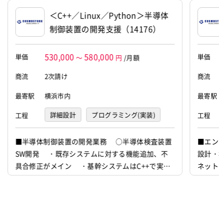
自社内での受託開発案件
大手SIer
稼働安定中
＜C++／Linux／Python＞半導体
シニア・定年層歓迎
制御装置の開発支援（14176）
テクノロジー
3Dプリント
530,000
580,000
単価
単価
～
円
/月額
案件ID：636875
商流
2次請け
商流
最寄駅
横浜市内
最寄駅
詳細設計
プログラミング(実装)
工程
工程
テスト
■半導体制御装置の開発業務 ○半導体検査装置
■エン
SW開発 ・既存システムに対する機能追加、不
設計・
具合修正がメイン ・基幹システムはC++で実装
ネット
されているが、C++からPythonのライブラリをキ
がある
ックするケースあり
ェクト
s）の
好な方