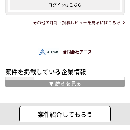
ログインはこちら
その他の評判・投稿レビューを見るにはこちら
合同会社アニス
案件を掲載している企業情報
業務内容
■技術者支援サービス(SES)
フリーランスの方を中心に案件を紹介さ
せていただいております！
住所
渋谷区代々木1-30-14天翔オフィス代々
案件紹介してもらう
木ANNEX206号室