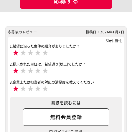
応募する
案件ID：647231
応募後のレビュー
投稿日：2026年1月7日
50代 男性
1.希望に沿った案件の紹介がありましたか？
★
★
★
★
★
2.提示された単価は、希望通り(以上)でしたか？
★
★
★
★
★
3.企業または担当者の対応の満足度を教えてください
★
★
★
★
★
続きを読むには
無料会員登録
ログインはこちら