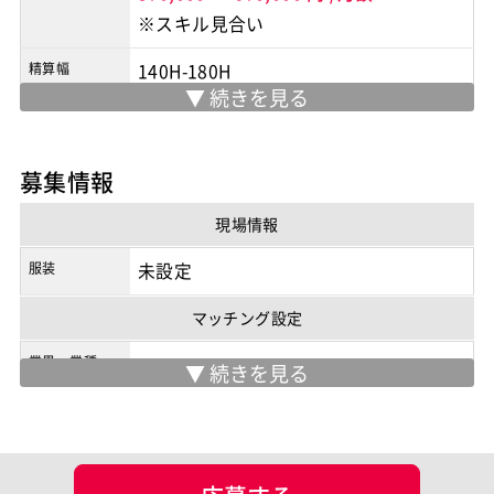
※スキル見合い
精算幅
140H-180H
勤務地
基本リモート勤務(週1日程度の出社見込
み)
募集情報
※実際の勤務地は応募時にご確認下さい
契約形態
業務委託
現場情報
商流
3次以降
服装
未設定
マッチング設定
業界・業種
ポジション
サーバーエンジニア
業務系エンジニア
スキル
Hyper-V