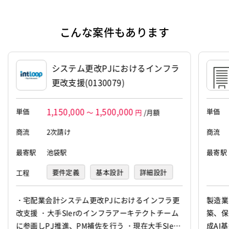
設立
2023年11月1日
代表者
朝田 健
こんな案件もあります
資本金
1,000,000円
システム更改PJにおけるインフラ
更改支援(0130079)
1,150,000
1,500,000
単価
単価
～
円
/月額
商流
2次請け
商流
最寄駅
池袋駅
最寄駅
要件定義
基本設計
詳細設計
工程
プログラミング(実装)
テスト
・宅配業会計システム更改PJにおけるインフラ更
製造業
改支援 ・大手SIerのインフラアーキテクトチーム
築、保
デバッグ
に参画しPJ推進、PM補佐を行う ・現在大手SIer
成AI