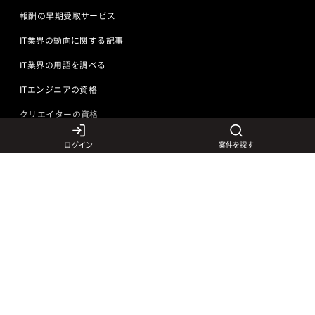
報酬の早期受取サービス
IT業界の動向に関する記事
IT業界の用語を調べる
ITエンジニアの資格
クリエイターの資格
ログイン
案件を探す
言語から探す
Javaの求人
ITエンジニアの仕事
PHPの求人
LAMPエンジニア
クリエイターの仕事
Rubyの求人
Javaエンジニア
Webディレクター
特徴から探す
Objective-Cの求人
サーバーエンジニア
Webデザイナー
未経験も活躍中
jQueryの求人
ネットワークエンジニア
フロントエンドエンジニア
初心者レベル歓迎
©
Adecco
2026
HTML5の求人
ネイティブアプリ開発
アートディレクター
40歳以上も活躍中