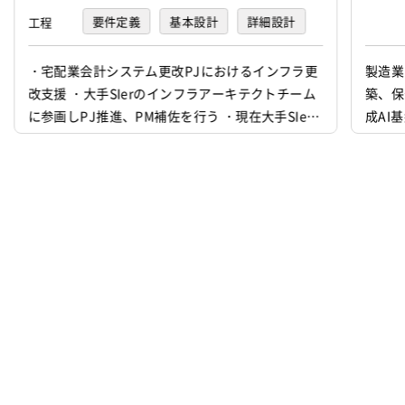
要件定義
基本設計
詳細設計
工程
プログラミング(実装)
テスト
・宅配業会計システム更改PJにおけるインフラ更
製造業
改支援 ・大手SIerのインフラアーキテクトチーム
築、保
デバッグ
に参画しPJ推進、PM補佐を行う ・現在大手SIer
成AI
部長クラスがPMとして参画中、徐々に負荷を軽減
ジェク
させたい ・現在大手SIer部長クラス直下で若手メ
アセス
ンバーで体制組成しており、設計フェーズに合わ
用、コ
せて拡大予定 ・要件定義フェーズ9月末まで対応
ます。
中、年内に設計フェーズ、機器構築は年明けから
イル方
の想定 ・V...
alyti