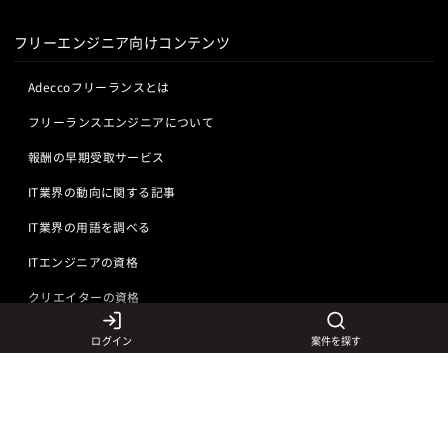
フリーエンジニア向けコンテンツ
Adeccoフリーランスとは
フリーランスエンジニアについて
報酬の早期受取サービス
IT業界の動向に関する記事
IT業界の用語を調べる
ITエンジニアの資格
クリエイターの資格
ログイン
案件を探す
言語から探す
Javaの求人
ITエンジニアの仕事
PHPの求人
LAMPエンジニア
クリエイターの仕事