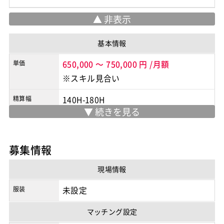
基本情報
単価
650,000
～
750,000
円
/月額
※スキル見合い
精算幅
140H-180H
勤務地
東京駅 または 八丁堀駅 周辺
※実際の勤務地は応募時にご確認下さい
募集情報
契約形態
業務委託
現場情報
商流
3次以降
服装
未設定
マッチング設定