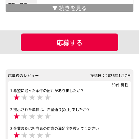
業界・業種
ポジション
PM（プロジェクトマネージャー）
ネットワークエンジニア
サーバーエンジニア
応募する
スキル
Hyper-V
VMware
案件ID：648950
応募後のレビュー
投稿日：2026年1月7日
50代 男性
1.希望に沿った案件の紹介がありましたか？
★
★
★
★
★
2.提示された単価は、希望通り(以上)でしたか？
★
★
★
★
★
3.企業または担当者の対応の満足度を教えてください
★
★
★
★
★