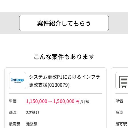
フリーランスの方を中心に案件を紹介さ
せていただいております！
住所
渋谷区代々木1-30-14天翔オフィス代々
案件紹介してもらう
木ANNEX206号室
設立
2023年11月1日
代表者
朝田 健
こんな案件もあります
資本金
1,000,000円
システム更改PJにおけるインフラ
更改支援(0130079)
1,150,000
1,500,000
単価
単価
～
円
/月額
商流
2次請け
商流
最寄駅
池袋駅
最寄駅