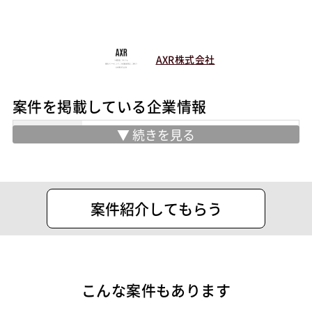
服装
ビジネスカジュアル
マッチング設定
AXR株式会社
業界・業種
その他
担当工程
案件を掲載している企業情報
その他
ポジション
業務内容
人材事業(人材紹介、派遣、業務委託) 事
バックエンドエンジニア（サーバーサイド）
業開発・コンサルティング事業
スキル
- AIリスキリング事業
PL/SQL
.NET（VB)
.NET（C#)
- AIコンサルティング事業
特徴
案件紹介してもらう
服装自由
リモートOK
- AIインテグレーション事業
M&A支援事業(FA・仲介)
その他
服装自由
リモートOK
住所
渋谷区渋谷2-24-12 渋谷スクランブルス
テクノロジー
AI
クエア39F
こんな案件もあります
案件ID：655766
設立
2014年7月1日