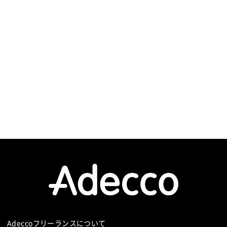
racle
インフラ設計
インフラ構築
インフラ監視
Adeccoフリーランスについて