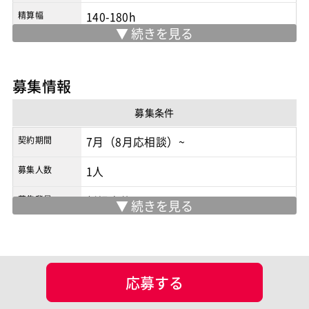
精算幅
140-180h
勤務地
青山一丁目駅
/
港区（青山一丁目周辺）
※実際の勤務地は応募時にご確認下さい
募集情報
契約形態
業務委託
募集条件
商流
2次請け
契約期間
7月（8月応相談）~
募集人数
1人
募集背景
新規案件
面談回数
1回
備考
リモート週1〜3日（状況により変動）
応募する
現場情報