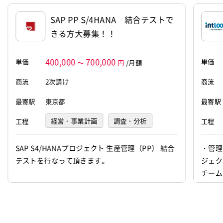
SAP PP S/4HANA 結合テストで
代表者
前田 一成
きる方大募集！！
資本金
1億円
400,000
700,000
単価
単価
～
円
/月額
商流
2次請け
商流
最寄駅
東京都
最寄駅
経営・事業計画
調査・分析
工程
工程
要件定義
基本設計
詳細設計
SAP S4/HANAプロジェクト 生産管理（PP） 結合
・管理
テストを行なって頂きます。
ジェク
プログラミング(実装)
テスト
チーム
デバッグ
運用・保守
務) 
題管理
デザイン
イラスト
収集及
マークアップ
その他
討、品