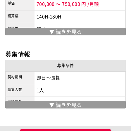
単価
700,000
～
750,000
円
/月額
精算幅
140H-180H
勤務地
初台
※実際の勤務地は応募時にご確認下さい
契約形態
業務委託
募集情報
商流
2次請け
募集条件
契約期間
即日～長期
募集人数
1人
面談回数
1回
現場情報
服装
未設定