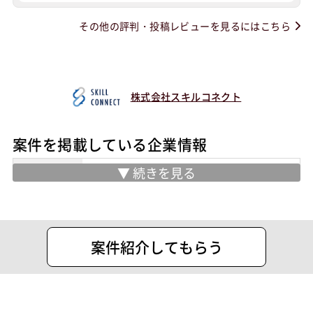
その他の評判・投稿レビューを見るにはこちら
株式会社スキルコネクト
案件を掲載している企業情報
業務内容
システムインテグレーション事業
・ソフトウェアおよびアプリケーション
の企画、開発、運用保守
・インフラ（サーバー、ネットワーク、
案件紹介してもらう
データベース）設計構築・運用保守
・システムエンジニアリングサービス
（SES）（準委任）の提供
業務請負、委託（常駐・受託）事業