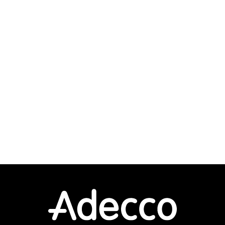
行う。
デザイン
イラスト
トの開
マークアップ
その他
協力し
構築や
インフラ設計
インフラ構築
運用に
インフラ監視