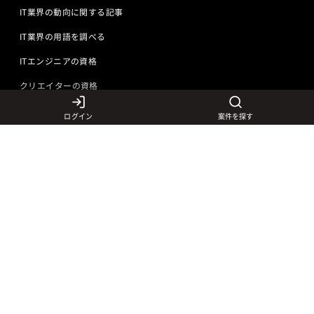
IT業界の動向に関する記事
IT業界の用語を調べる
ITエンジニアの資格
クリエイターの資格
ログイン
案件を探す
言語から探す
Javaの求人
ITエンジニアの仕事
PHPの求人
LAMPエンジニア
クリエイターの仕事
Rubyの求人
Javaエンジニア
Webディレクター
特徴から探す
Objective-Cの求人
サーバーエンジニア
Webデザイナー
未経験も活躍中
jQueryの求人
ネットワークエンジニア
フロントエンドエンジニア
初心者レベル歓迎
©
Adecco
2026
HTML5の求人
ネイティブアプリ開発
アートディレクター
40歳以上も活躍中
COBOLの求人
ゲームプログラマ
イラストレーター
外国人も活躍中