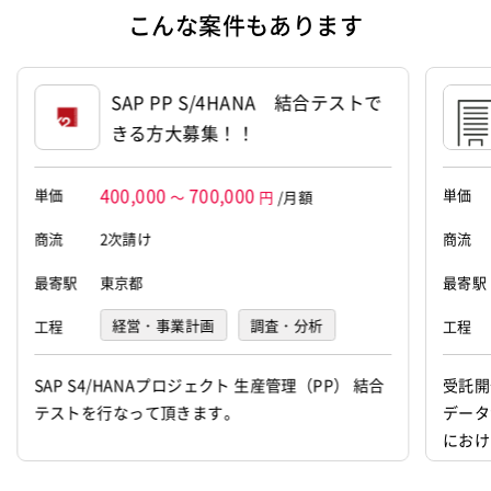
こんな案件もあります
営業支援、コンサルティング事業
住所
東京都豊島区南池袋2丁目27番8号 南
SAP PP S/4HANA 結合テストで
水ビル 9階
きる方大募集！！
設立
2015年3月23日
400,000
700,000
単価
単価
代表者
内田 徹郎
～
円
/月額
商流
2次請け
商流
資本金
1000万円
最寄駅
東京都
最寄駅
経営・事業計画
調査・分析
工程
工程
要件定義
基本設計
詳細設計
SAP S4/HANAプロジェクト 生産管理（PP） 結合
受託開
テストを行なって頂きます。
データ
プログラミング(実装)
テスト
におけ
デバッグ
運用・保守
ョン環