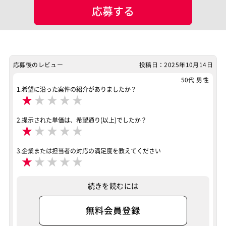
応募する
マッチング設定
業界・業種
その他
担当工程
その他
応募後のレビュー
投稿日：2025年10月14日
50代 男性
ポジション
PMO
1.希望に沿った案件の紹介がありましたか？
★
★
★
★
★
スキル
MacOS
WindowsOS
2.提示された単価は、希望通り(以上)でしたか？
★
★
★
★
★
特徴
40歳以上も活躍中
稼働安定中
リモートOK
3.企業または担当者の対応の満足度を教えてください
★
★
★
★
★
その他
40歳以上も活躍中
稼働安定中
リモートOK
案件ID：658380
続きを読むには
無料会員登録