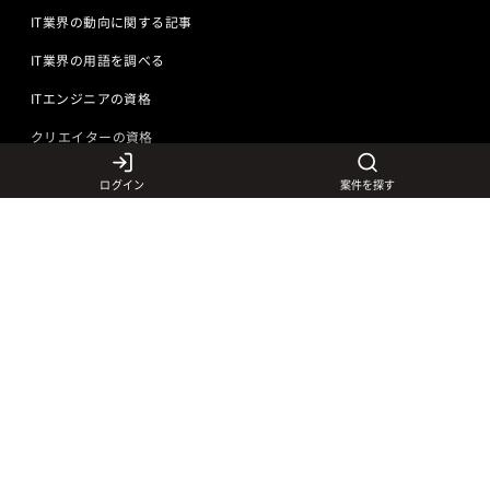
IT業界の動向に関する記事
IT業界の用語を調べる
ITエンジニアの資格
クリエイターの資格
ログイン
案件を探す
言語から探す
Javaの求人
ITエンジニアの仕事
PHPの求人
LAMPエンジニア
クリエイターの仕事
Rubyの求人
Javaエンジニア
Webディレクター
特徴から探す
Objective-Cの求人
サーバーエンジニア
Webデザイナー
未経験も活躍中
jQueryの求人
ネットワークエンジニア
フロントエンドエンジニア
初心者レベル歓迎
©
Adecco
2026
HTML5の求人
ネイティブアプリ開発
アートディレクター
40歳以上も活躍中