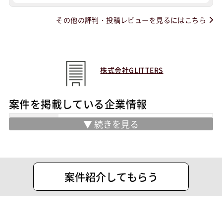
その他の評判・投稿レビューを見るにはこちら
株式会社GLITTERS
案件を掲載している企業情報
業務内容
・SES事業
・人材派遣事業
・有料職業紹介事業
・WEBサイトの企画、制作、開発、運用
案件紹介してもらう
住所
品川区上大崎2-15-19 ＭＧ目黒駅前
設立
2018年7月22日