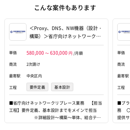
代表者
見條 陽亮
こんな案件もあります
資本金
3,000万円
＜Proxy、DNS、NW機器（設計・
構築）＞省庁向けネットワークリ
プレース支援（11590）
580,000
630,000
単価
単価
～
円
/月額
商流
2次請け
商流
最寄駅
中央区内
最寄駅
要件定義
基本設計
工程
工程
■省庁向けネットワークリプレース業務 【担当
■プラ
工程】要件定義、基本設計までをメインで担当
務 
※詳細設計～構築～単体、結合テス
提供サ
ト等は他チームで対応 ○省庁向けのインフラ基