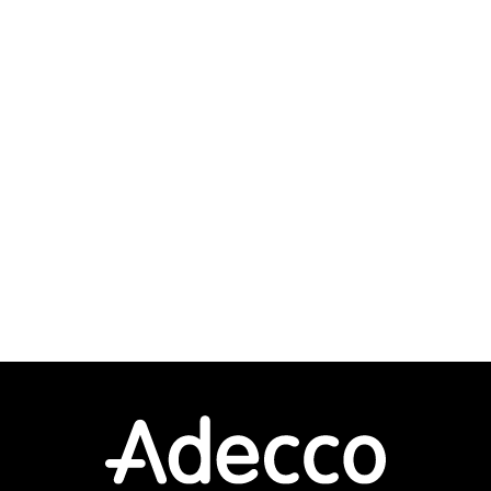
盤のリプレース構築メンバを募集しております。
＜利用製品＞ ・Palo Alto + Panorama
・Cisco(L3SW/L2SW/RT) ・A10 Thunder
・Info...