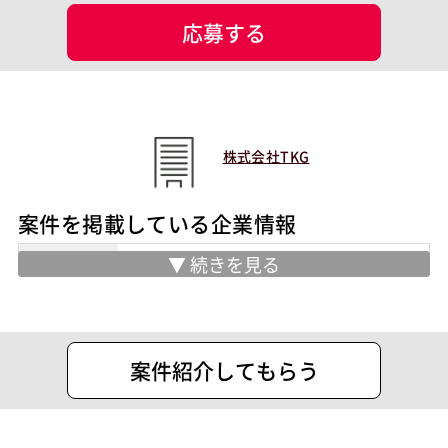
現場情報
応募する
服装
未設定
マッチング設定
業界・業種
株式会社TKG
担当工程
インフラ構築
特徴
案件を掲載している企業情報
大手SIer
稼働安定中
リモートOK
その他
住所
港区芝大門二丁目3番6号 大門アーバニ
大手SIer
稼働安定中
リモートOK
スト2F
案件ID：662069
設立
2017年4月3日
案件紹介してもらう
代表者
竹内 凛
資本金
2,100万円