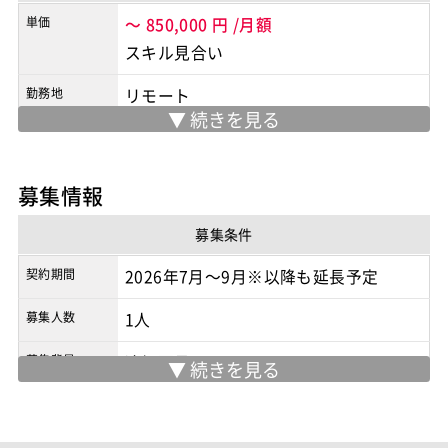
単価
～
850,000
円
/月額
スキル見合い
勤務地
リモート
※実際の勤務地は応募時にご確認下さい
契約形態
業務委託
募集情報
商流
2次請け
募集条件
契約期間
2026年7月～9月※以降も延長予定
募集人数
1人
募集背景
追加要員
面談回数
1回