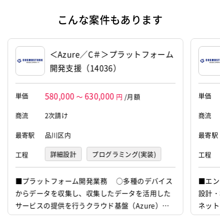
こんな案件もあります
＜Azure／C＃＞プラットフォーム
開発支援（14036）
580,000
630,000
単価
単価
～
円
/月額
商流
2次請け
商流
最寄駅
品川区内
最寄駅
詳細設計
プログラミング(実装)
工程
工程
テスト
運用・保守
■プラットフォーム開発業務 ○多種のデバイス
■エン
からデータを収集し、収集したデータを活用した
設計・
インフラ構築
サービスの提供を行うクラウド基盤（Azure）を
ネット
開発します。 ○クラウド基盤への新しいサービ
がある