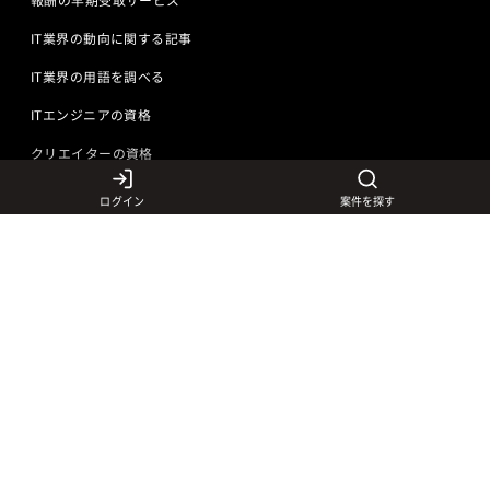
IT業界の動向に関する記事
IT業界の用語を調べる
ITエンジニアの資格
クリエイターの資格
ログイン
案件を探す
言語から探す
Javaの求人
ITエンジニアの仕事
PHPの求人
LAMPエンジニア
クリエイターの仕事
Rubyの求人
Javaエンジニア
Webディレクター
特徴から探す
Objective-Cの求人
サーバーエンジニア
Webデザイナー
未経験も活躍中
jQueryの求人
ネットワークエンジニア
フロントエンドエンジニア
初心者レベル歓迎
©
Adecco
2026
HTML5の求人
ネイティブアプリ開発
アートディレクター
40歳以上も活躍中