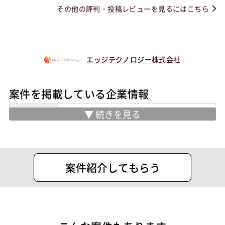
その他の評判・投稿レビューを見るにはこちら
エッジテクノロジー株式会社
案件を掲載している企業情報
業務内容
・AI実装の⽀援、ビッグデータ解析コン
サルティング
住所
千代田区神田美倉町7番１ Daiwa神田美
案件紹介してもらう
倉町ビル 4F
設立
2014年5月12日
代表者
住本 幸士