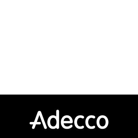
＜利用製品＞ ・Palo Alto + Panorama
・Cisco(L3SW/L2SW/RT) ・A10 Thunder
・Info...