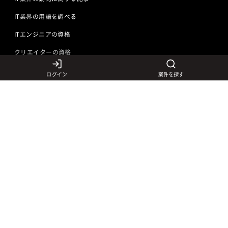
IT業界の用語を調べる
ITエンジニアの資格
クリエイターの資格
ログイン
案件を探す
言語から探す
Javaの求人
ITエンジニアの仕事
PHPの求人
LAMPエンジニア
クリエイターの仕事
Rubyの求人
Javaエンジニア
Webディレクター
特徴から探す
Objective-Cの求人
サーバーエンジニア
Webデザイナー
未経験も活躍中
jQueryの求人
ネットワークエンジニア
フロントエンドエンジニア
初心者レベル歓迎
©
Adecco
2026
HTML5の求人
ネイティブアプリ開発
アートディレクター
40歳以上も活躍中
COBOLの求人
ゲームプログラマ
イラストレーター
外国人も活躍中