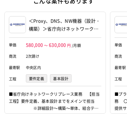
こんな案件もあります
資本金
95,354,000円
＜Proxy、DNS、NW機器（設計・
構築）＞省庁向けネットワークリ
プレース支援（11590）
580,000
630,000
単価
単価
～
円
/月額
商流
2次請け
商流
最寄駅
中央区内
最寄駅
要件定義
基本設計
工程
工程
■省庁向けネットワークリプレース業務 【担当
■プラ
工程】要件定義、基本設計までをメインで担当
務 
※詳細設計～構築～単体、結合テス
提供サ
ト等は他チームで対応 ○省庁向けのインフラ基
盤のリプレース構築メンバを募集しております。