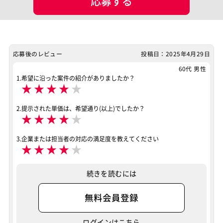
応募する
業界・業種
その他
ポジション
業務系エンジニア
特徴
応募後のレビュー
投稿日：2025年4月29日
リモートOK
60代 男性
その他
1.希望に沿った案件の紹介がありましたか？
リモートOK
★
★
★
★
★
案件ID：664397
2.提示された単価は、希望通り(以上)でしたか？
★
★
★
★
★
3.企業または担当者の対応の満足度を教えてください
★
★
★
★
★
続きを読むには
無料会員登録
ログインはこちら