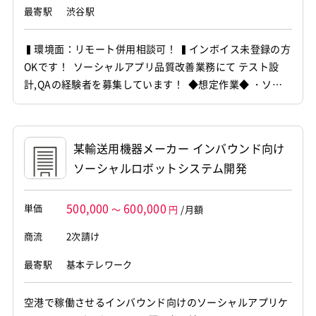
最寄駅
渋谷駅
▍環境面：リモート併用相談可！ ▍インボイス未登録の方
OKです！ ソーシャルアプリ品質改善業務にて テスト設
計,QAの経験者を募集しています！ ◆想定作業◆ ・ソー
シャルアプリのQA業務対応 ・テスト計画書および項目書
作成 ・テスト設計やレビュー対応 ・テスト実施とバグ報
告対応 ・QAプロセス改善推進 ～～～～～～～～～～～
某輸送用機器メーカー インバウンド向け
～～～～～～～～～ ...
ソーシャルロボットシステム開発
500,000
600,000
単価
～
円
/月額
商流
2次請け
最寄駅
基本テレワーク
空港で稼働させるインバウンド向けのソーシャルアプリケ