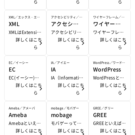
等がサービスを
を出すマーケテ
にあたり、その
閲覧するための
ら
ためのソフトの
ら
リー(GREE)、モ
ら
行っている。 ユ
ィング、SEM(サ
商品やサービス
ソフトである。
こと。 現在はイ
バゲー(Mobage)
ーザーが入力し
ーチ・エンジ
を有意義に体
インターネット
ンターネットを
など、参加者同
XML／エックス・エ
アクセシビリティ／ア
ワイヤーフレーム／ワ
XML
アクセシビ
ワイヤーフ
ム・エル
クセシビリティ
イヤーフレーム
たキーワードの
ン・マーケティ
験・認知できる
上から表示させ
閲覧するための
士のコミュニケ
検索結果に対
ング)と一括りで
かどうかを重要
たいページのHT
ソフトを指す。I
ーションを目的
XMLはExtensibl
アクセシビリテ
ワイヤーフレー
リティ
レーム
し、連動した広
扱われる事も多
視した考え方で
MLファイルやCS
E(インターネッ
としたソーシャ
e Markup Lang
詳しくはこち
ィとは、「使い
詳しくはこち
ムとは、Webペ
詳しくはこち
告を表示できる
い。 検索結果が
ある。 1990年代
Sファイル、画像
トエクスプロー
ルネットワーキ
uage（エクステ
ら
やすさ」を表す
ら
ージを作る前の
ら
ため優良な訪問
上位と下位でク
にApple社の副
や映像・音楽フ
ラー)やファイヤ
ングサービス(S
ンシブル マーク
言葉。サービス
段階で、デザイ
者を獲得出来る
リック率、アク
社長で、認知心
ァイルをダウン
ーフォックス、
NS)で提供され
アップ ランゲー
や情報などがど
ン・構造のイメ
EC／イーシー
IA／アイエー
WordPress／ワードプ
EC
IA
WordPress
レス
可能性がある。
セス数に大きな
理学者であるド
ロードし、レイ
GoogleChrom
るオンラインゲ
ジ）の略称。 マ
れほど幅広くの
ージを制作者同
検索連動型広告
違いがあり、SE
ン・ノーマン博
アウトを解析し
(グーグルクロー
ーム・ブラウザ
ークアップ言語
人々にとって使
士で共有するた
EC(イーシー)と
IA（Informatio
WordPressと
(リスティング広
Oは非常に重要
士が提唱した造
構築・表示させ
ム)などが有名で
ゲームである。
のため、表示自
いやすいか、特
めに使われるス
は、電子商取引
詳しくはこち
n Architectur
詳しくはこち
は、PHPとMyS
詳しくはこち
告)等がこれにあ
な要素となって
語であると言わ
る。 有名なブラ
ある。
ソーシャルネッ
体はHTMLと変
に障がい者や高
ケッチ、ラフの
のこと。インタ
ら
e） 情報アーキ
ら
QLをベースとし
ら
たる。 Search E
いる。 また、シ
れている。 「イ
ウザソフトに
トワークゲーム
わらないが、よ
齢者など、ハン
こと。 主に、線
ーネットなどの
テクチャはより
たWebサーバー
ngine Marketin
ェアが高いGoog
ンターフェイ
は、IE(インター
とも呼ばれる。
り具体的な意味
ディを持つ人に
と簡易的な図
ネットワークを
伝えるべき情報
上にブログを開
Ameba／アメーバ
mobage／モバゲー
GREE／グリー
Ameba
mobage
GREE
g(サーチ・エ...
leがSEOの対象
ス」や「ユーザ
ネットエクスプ
SNS上にウェブ
をタグが持つた
も容易に利用す
形・文字など
介し、契約や決
を整理、定義
設できるフリー
となる傾向が強
ビリティ(UI)」
ローラー)やファ
ブラウザ上で動
めアプリケーシ
る事が出来るか
で、レイアウト
済を行う商取引
し、ユーザビリ
の作成ツールで
Amebaといえ
モバゲーって
GREEといえばm
い。
より、更に深
イヤーフォック
作するAPIなどの
ョン開発時等の
などという意味
や校生の確認、
の形態のことを
ティの改善等を
ある。 ブログだ
ば、サイバーエ
詳しくはこち
何？と聞かれる
詳しくはこち
ixiやモバゲーと
詳しくはこち