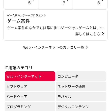
く...
ス、GoogleChr
アプリケーショ
開発効率が高い
で使われること
コンテンツや要
いう。 元は企業
促すための表現
けではなく、コ
ージェントが提
ら
と、SNSだよ、
ら
同じ和製SNSで
ら
om(グーグルク
ンプラットフォ
点が特徴。 ま
が多い。 Webで
素の強弱を確認
間での取引が主
技術である。イ
ミュニティサイ
供しているWeb
mixiみたいな感
す、元々は携帯
ローム)などがあ
ームが提供さ
た、ユーザーが
は特に、Webペ
するなどの目的
だったが、近年
ンターフェー
トやECサイトな
サービスであ
じ、という方が
電話でシェアを
ゲーム案件／ゲームプロジェクト
ゲーム案件
る。
れ、これを基盤
独自に文章の意
ージが「利用し
で作成される。
急増している一
ス、インタラク
ど様々なサイト
り、アメーバブ
多いようです
伸ばしてきたサ
に制作されたア
味、構造や装飾
やすいか」とい
般消費者へのイ
ティブデザイン
構築に利用され
ログ、つまりア
が、SNSとして
ービスであり、
ゲーム案件のなかでも非常に多いソーシャルゲームとは、フ
プリケーシ...
などを指定する
う指標を「Web
ンターネット普
の上位工程であ
ている。 フリー
メブロやスマホ
mixiやあるいは
また最近は特に
ェイスブックやmixi等に代表されるソーシャルネットワー
詳しくはこちら
事が出来る。 X
アクセシビテ
及により、直接
り、企画からビ
で提供されてい
をターゲットに
GREEとも共通す
ゲームコンテン
キングサービス、つまりSNS上で提供されているゲームのこ
MLは構造的なデ
ィ」という。
消費者を対象と
ジュアルデザイ
るブログツール
したアミューズ
る、国内では最
ツのイメージが
とで、怪盗ロワイヤルやサンシャイン牧場、ブラウザ三国志
Web・インターネットのカテゴリ一覧
ータを記述出来
した商取引が活
ンまでの最初の
としては高い人
メントコンテン
大級のシェアを
強くなっていま
等が有名です。またほとんどは対戦型のゲームであり、SNS
る点から、イン
発に行われてい
工程となる。 主
気のあるひとつ
ツとしてアメー
持つSNSサービ
す。ブログ機
ユーザ間の繋がりをゲームコンテンツに取り入れているとこ
ターネット...
る。 ECは大きく
にWEBサイト設
で、HTMLでテ
バスマホも人気
スの1つです。
能、オンライン
ろが他のゲームと異なるポイントです。 繋がりを深め、楽
IT用語カテゴリ
3つに分けて考え
計においてこの
ンプレート作
です。アメーバ
またモバゲーは
アルバム、BB
しいものにでき...
Web・インターネット
コンピュータ
られ、企業同士
用語は使われる
成、PHPでプラ
ニュースやアメ
モバイルゲーム
S、プロフィール
の取引を「B to
が、プログラム
グインを作成す
ーバピグ、ピグ
の略というだけ
などゲームの他
ソフトウェア
ネットワーク通信
B」(Business to
などでも用いら
ることができ
ライフ等、基本
あってゲーム好
にもSNS的な機
Business)、企
れる事もある。
る。自作以外で
はブログであ
きが多いかも、
能も充実してい
ハードウェア
モバイル
業・消費者間の
も、対応するプ
り、ブログを中
と言えばその通
るGREEですが、
プログラミング
デジタルコンテンツ
取引...
ラグインやテン
心とした登録無
り、モバゲーは
探検ドリランド