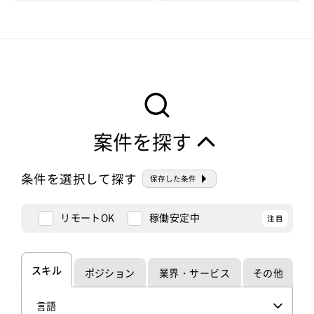
プレートが豊...
料サイトであ
会員が情報を共
や釣りスタ等人
る、と公式サイ
有して繋がるこ
気のゲームサー
トには定義され
とも可能なゲー
ビスのほうがア
ていますが、ブ
ムコンテンツで
ピール度が高い
ログから様々な
あると言えま
ため、ゲームが
機能に派生して
す。モバゲーは2
きっかけで参加
楽しみ方を増や
006年からサー
していくユーザ
していくような
ビ...
さんが...
案件を探す
サービス、...
条件を選択して探す
保存した条件
リモートOK
稼働安定中
スキル
ポジション
業界・サービス
その他
言語