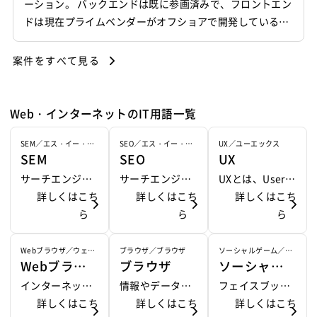
ーション。 バックエンドは既に参画済みで、フロントエン
ドは現在プライムベンダーがオフショアで開発している
が、今後の開発を国内にシフトするために体制を構築する
予定。 10月はオフショアからの引継ぎとなり、11月から
案件をすべて見る
本格的に開発をスタートさせることを予定。
Web・インターネットのIT用語一覧
SEM／エス・イー・エ
SEO／エス・イー・オ
UX／ユーエックス
SEM
SEO
UX
ム
ー
サーチエンジン
サーチエンジン
UXとは、User E
からのアクセス
詳しくはこち
の検索結果に対
詳しくはこち
xperienceの略
詳しくはこち
を増加するため
ら
し、WEBサイト
ら
記。 商品やサー
ら
のマーケティン
が上位に現れる
ビス自体の価値
グ手法。 SEOの
よう最適化、書
や機能だけでは
Webブラウザ／ウェブ
ブラウザ／ブラウザ
ソーシャルゲーム／ソ
Webブラウ
ブラウザ
ソーシャル
ブラウザ
ーシャルゲーム
一つとして扱わ
き換えを行う
なく、ユーザが
れる事もある。
事。 サーチエン
使用する・消費
インターネット
情報やデータを
フェイスブック
ザ
ゲーム
Yahoo、Google
ジンに対し広告
する・所有する
のWebページを
詳しくはこち
一括で閲覧する
詳しくはこち
(Facebook)やグ
詳しくはこち