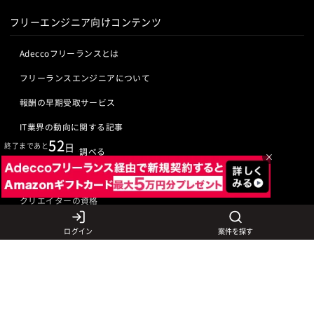
フリーエンジニア向けコンテンツ
Adeccoフリーランスとは
フリーランスエンジニアについて
報酬の早期受取サービス
IT業界の動向に関する記事
52
終了まであと
日
IT業界の用語を調べる
×
ITエンジニアの資格
クリエイターの資格
ログイン
案件を探す
言語から探す
Javaの求人
ITエンジニアの仕事
PHPの求人
LAMPエンジニア
クリエイターの仕事