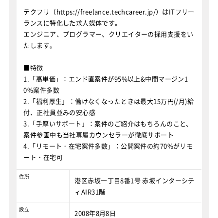
テクフリ（https://freelance.techcareer.jp/）はITフリー
ランスに特化した求人媒体です。
エンジニア、プログラマー、クリエイターの採用支援をい
たします。
■特徴
1.「高単価」：エンド直案件が95%以上&中間マージン1
0%案件多数
2.「福利厚生」：働けなくなったときは最大15万円(/月)給
付、正社員並みの安心感
3.「手厚いサポート」：案件のご紹介はもちろんのこと、
案件参画中も当社専属カウンセラーが徹底サポート
4.「リモート・在宅案件多数」：公開案件の約70%がリモ
ート・在宅可
住所
港区赤坂一丁目8番1号 赤坂インターシテ
ィAIR31階
設立
2008年8月8日