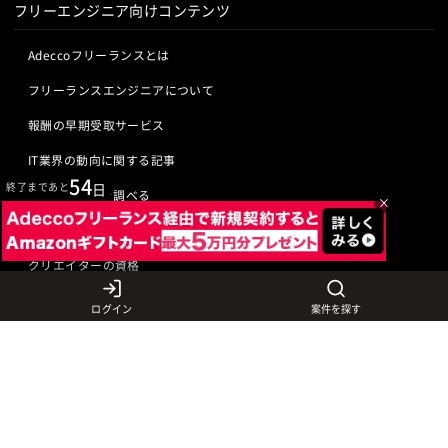
フリーエンジニア向けコンテンツ
Adeccoフリーランスとは
フリーランスエンジニアについて
報酬の早期受取サービス
IT業界の動向に関する記事
54
終了まであと
日
IT業界の用語を調べる
×
ITエンジニアの資格
クリエイターの資格
ログイン
案件を探す
言語から探す
Javaの求人
ITエンジニアの仕事
PHPの求人
LAMPエンジニア
クリエイターの仕事
Rubyの求人
Javaエンジニア
Webディレクター
特徴から探す