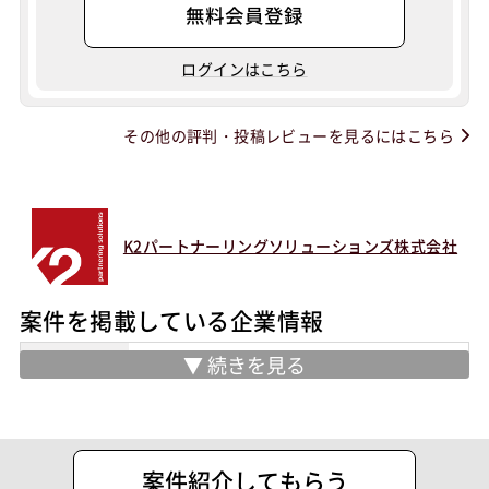
無料会員登録
ログインはこちら
その他の評判・投稿レビューを見るにはこちら
K2パートナーリングソリューションズ株式会社
案件を掲載している企業情報
業務内容
ERP/CRM/BI/Cyber Security / IoT / AI
& Robotics / Mobility分野のプロフェッ
ショナルの受託案件ご案内及び人材紹介
住所
東京都千代田区丸の内２ー１ー１ 明治
案件紹介してもらう