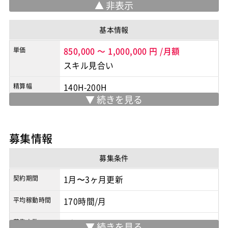
基本情報
単価
850,000
～
1,000,000
円
/月額
スキル見合い
精算幅
140H-200H
勤務地
恵比寿
/
渋谷区
※実際の勤務地は応募時にご確認下さい
募集情報
契約形態
業務委託
募集条件
商流
2次請け
契約期間
1月〜3ヶ月更新
平均稼動時間
170時間/月
募集人数
1人