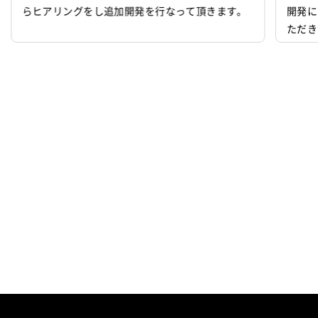
らヒアリングをし追加開発を行なって頂きます。
開発に
デバッグ
運用・保守
ただきます。 担当：ク
加して