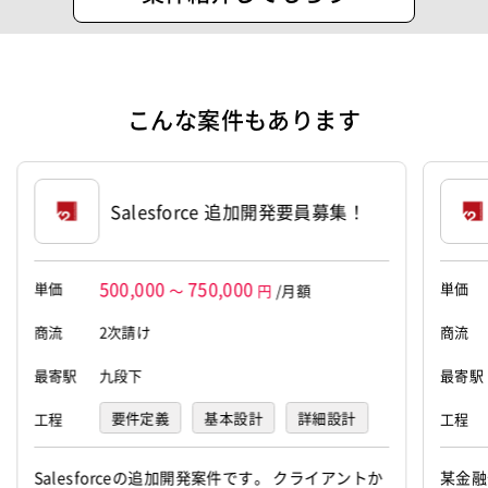
安田生命ビル１９階
設立
1997年3月28日
代表者
Chenda Wangchen
こんな案件もあります
Salesforce 追加開発要員募集！
500,000
750,000
単価
単価
～
円
/月額
商流
2次請け
商流
最寄駅
九段下
最寄駅
要件定義
基本設計
詳細設計
工程
工程
プログラミング(実装)
テスト
Salesforceの追加開発案件です。 クライアントか
某金融