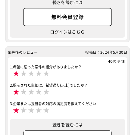
続きを読むには
スキル
Heroku
Salesforce（全般）
Salesforce APEX
無料会員登録
特徴
40歳以上も活躍中
外国人も活躍中
ログインはこちら
その他
40歳以上も活躍中
外国人も活躍中
テクノロジー
クラウド
応募後のレビュー
投稿日：2024年5月30日
案件ID：438617
40代 男性
1.希望に沿った案件の紹介がありましたか？
★
★
★
★
★
2.提示された単価は、希望通り(以上)でしたか？
★
★
★
★
★
3.企業または担当者の対応の満足度を教えてください
★
★
★
★
★
続きを読むには