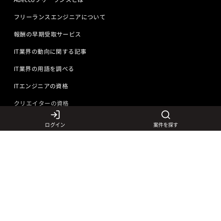
フリーランスエンジニアについて
報酬の早期受取サービス
IT業界の動向に関する記事
IT業界の用語を調べる
ITエンジニアの資格
クリエイターの資格
ログイン
案件を探す
言語から探す
Javaの求人
ITエンジニアの仕事
PHPの求人
LAMPエンジニア
クリエイターの仕事
Rubyの求人
Javaエンジニア
Webディレクター
特徴から探す
Objective-Cの求人
サーバーエンジニア
Webデザイナー
未経験も活躍中