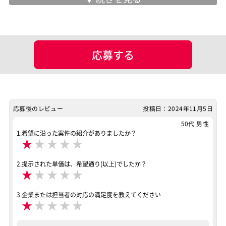
募集背景
追加要員
面談回数
1回
応募する
現場情報
服装
ビジネスカジュアル
マッチング設定
応募後のレビュー
投稿日：2024年11月5日
業界・業種
その他WEBサービス
50代 男性
1.希望に沿った案件の紹介がありましたか？
★
★
★
★
★
担当工程
要件定義
基本設計
詳細設計
2.提示された単価は、希望通り(以上)でしたか？
プログラミング(実装)
テスト
デバッグ
★
★
★
★
★
運用・保守
3.企業または担当者の対応の満足度を教えてください
★
★
★
★
★
ポジション
スマホアプリ開発（ネイティブ）