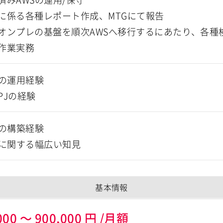
に係る各種レポート作成、MTGにて報告
オンプレの基盤を順次AWSへ移行するにあたり、各種
作業実務
Sの運用経験
PJの経験
Sの構築経験
Sに関する幅広い知見
基本情報
000
～
900,000
円
/月額