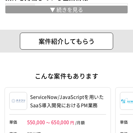
MySQL
HTML5
CSS3
Git
GitLab
住所
港区新橋２丁目２０番１５号新橋駅前ビ
GitHub Enterprise
ル１号館４０２号
案件ID：508676
設立
1997年12月18日
案件紹介してもらう
代表者
米澤 利春
資本金
1,250万円
こんな案件もあります
ServiceNow/JavaScriptを用いた
SaaS導入開発におけるPM業務
550,000
650,000
単価
単価
～
円
/月額