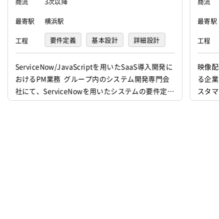
商流
3次以降
商流
最寄駅
横浜駅
最寄駅
要件定義
基本設計
詳細設計
工程
工程
プログラミング(実装)
テスト
ServiceNow/JavaScriptを用いたSaaS導入開発に
映像配
おけるPM業務 グループ内のシステム開発専門会
る企
デバッグ
運用・保守
社にて、ServiceNowを用いたシステムの要件定義
スタ
から初期導入、 エンハンス開発、運用保守にいた
上げサ
るプロジェクト全般をリードしていただきます。
ため募集
また、顧客からの引き合いに対する提案書や見積
ySQ
書の作成といったプリセールス活動にも案件獲得
の開
フェーズから深く関与していただきます。 ...
ェクト