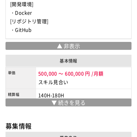
[開発環境]
・Docker
[リポジトリ管理]
・GitHub
基本情報
単価
500,000
～
600,000
円
/月額
スキル見合い
精算幅
140H-180H
勤務地
新橋
/
テレワーク
※実際の勤務地は応募時にご確認下さい
募集情報
契約形態
業務委託