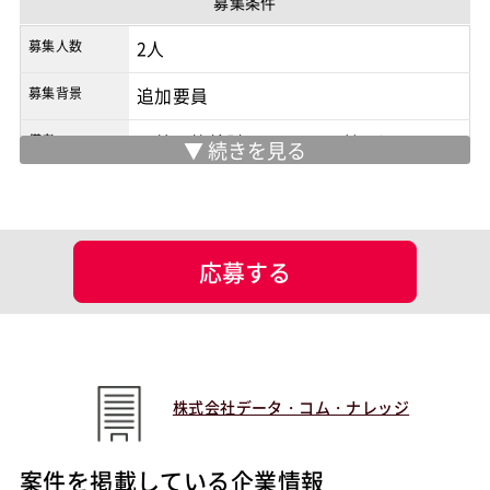
募集条件
商流
2次請け
募集人数
2人
募集背景
追加要員
備考
・外国籍検討不可 ・PCは持ち込み
マッチング設定
業界・業種
EC
応募する
担当工程
基本設計
プログラミング(実装)
テスト
デバッグ
ポジション
バックエンドエンジニア（サーバーサイド）
株式会社データ・コム・ナレッジ
フロントエンドエンジニア
スキル
案件を掲載している企業情報
JavaScript
Ruby
Ruby on Rails
PostgreSQL