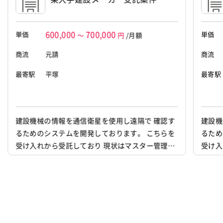
また、フリーランスの方々へは専任の担
当が詳しくご希望のご条件等をヒアリン
600,000
700,000
単価
単価
～
円
/月額
グし、マッチする案件をご紹介いたしま
商流
元請
す。
商流
最寄駅
平塚
最寄駅
＜オンサイトソリューション事業で培っ
たノウハウを基に、正社員のご紹介もお
建設機械の情報を通信衛星を使用し遠隔で 確認す
建設機
任せください＞
るためのシステムを開発しております。 こちらを
るため
現在弊社のオンサイトソリューション事
受け入れから受託しており 現状はマスター管理、
受け入
業では100社以上のクライアントとのお
端末管理、作業履歴の部分の開発作業を している
端末管
取引があり、その際に正社員紹介のご依
状況でフロント側のメンバー、知識が足りず 一人
状況で
頼をいただくことも珍しくありません。
称で作業できる方を募集をしております
称で作
大手のような”質より量”の提案ではな
く、WEB業界に精通した営業担当による
詳細なヒアリングに基づいて的確な技術