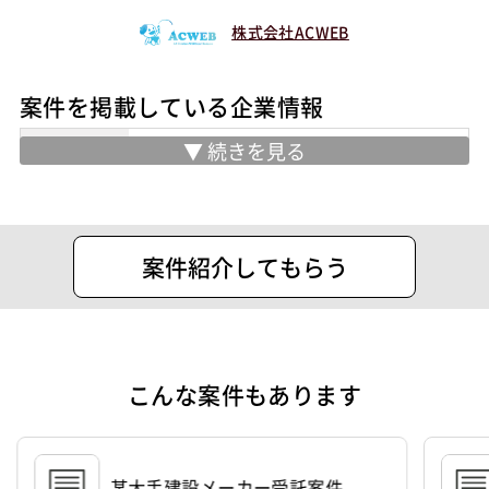
株式会社ACWEB
案件を掲載している企業情報
業務内容
＜マージン一律5万円。クライアント×
フリーランス双方のベストマッチへ＞
潜在的なニーズを引き出し、プロジェク
トの成功に向け最も適した技術者をご紹
案件紹介してもらう
介いたします。
弊社では現在350名以上の技術者に稼働
いただいておりますが、常に多くの技術
者がアクティブで案件を探しておりま
こんな案件もあります
す。
エンジニア、デザイナー、ディレクタ
ー、PM等、Web領域に特化した人材を
某大手建設メーカー受託案件
幅広くアサイン可能です。