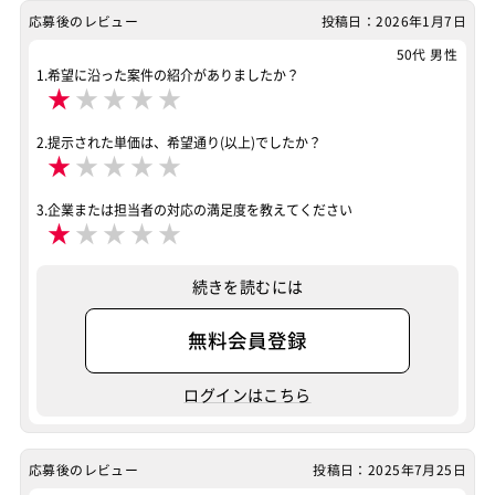
応募後のレビュー
投稿日：2026年1月7日
Heroku
50代 男性
1.希望に沿った案件の紹介がありましたか？
特徴
★
★
★
★
★
服装自由
リモートOK
その他
2.提示された単価は、希望通り(以上)でしたか？
服装自由
リモートOK
★
★
★
★
★
案件ID：509193
3.企業または担当者の対応の満足度を教えてください
★
★
★
★
★
続きを読むには
無料会員登録
ログインはこちら
応募後のレビュー
投稿日：2025年7月25日