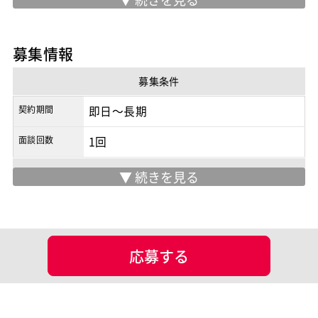
※実際の勤務地は応募時にご確認下さい
契約形態
業務委託
募集情報
商流
元請
募集条件
契約期間
即日～長期
面談回数
1回
マッチング設定
業界・業種
ポジション
スマホアプリ開発（ネイティブ）
応募する
バックエンドエンジニア（サーバーサイド）
業務系エンジニア
スキル
JavaScript
Ruby
Ruby on Rails
Vue.js