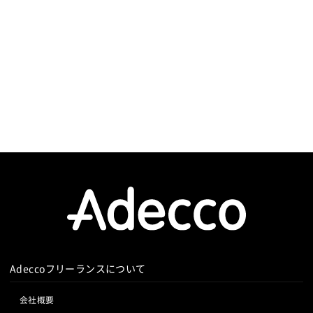
者をご紹介してきた実績から、このよう
なお声がけを多くいただけております。
弊社の展開してきたビジネス領域から培
ったノウハウを最大限に活かし、人材不
足の観点だけでなく御社の事業へダイレ
クトにお力添えできるようなパートナー
となります。
住所
東京都品川区西五反田7丁目20番9号 KD
X西五反田ビル 7階
設立
2019年3月18日
代表者
木村 謙太
Adeccoフリーランスについて
資本金
1,000万円
会社概要