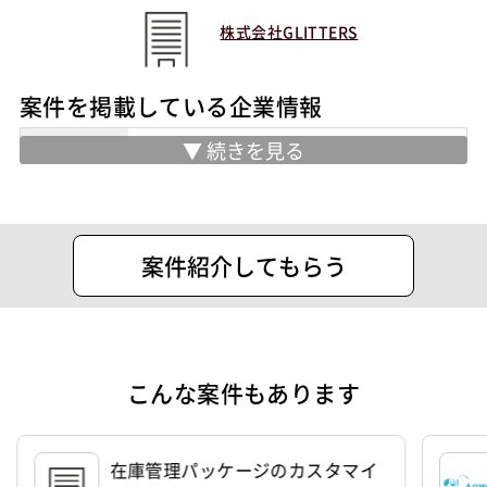
株式会社GLITTERS
案件を掲載している企業情報
業務内容
・SES事業
・人材派遣事業
・有料職業紹介事業
・WEBサイトの企画、制作、開発、運用
案件紹介してもらう
住所
品川区上大崎2-15-19 ＭＧ目黒駅前
設立
2018年7月22日
代表者
見條 陽亮
こんな案件もあります
資本金
3,000万円
在庫管理パッケージのカスタマイ