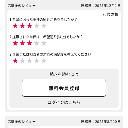
MySQL
HTML5
CSS3
AWS
jQuery
Git
応募後のレビュー
投稿日：2025年12月1日
特徴
20代 女性
リモートOK
1.希望に沿った案件の紹介がありましたか？
★
★
★
★
★
その他
リモートOK
2.提示された単価は、希望通り(以上)でしたか？
案件ID：511497
★
★
★
★
★
3.企業または担当者の対応の満足度を教えてください
★
★
★
★
★
続きを読むには
無料会員登録
ログインはこちら
応募後のレビュー
投稿日：2025年8月10日