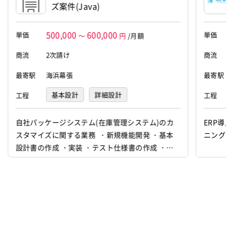
ズ案件(Java)
500,000
600,000
単価
単価
～
円
/月額
商流
2次請け
商流
最寄駅
海浜幕張
最寄駅
基本設計
詳細設計
工程
工程
プログラミング(実装)
テスト
自社パッケージシステム(在庫管理システム)のカ
ERP
スタマイズに関する業務 ・新規機能開発 ・基本
ニング
設計書の作成 ・実装 ・テスト仕様書の作成 ・納
品 ・改修 ・運用, 保守 etc.