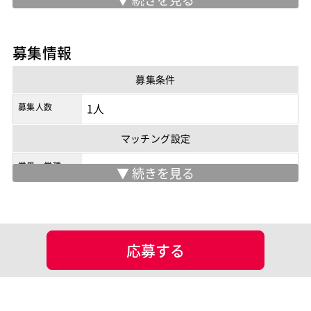
※実際の勤務地は応募時にご確認下さい
契約形態
業務委託
募集情報
商流
2次請け
募集条件
募集人数
1人
マッチング設定
業界・業種
担当工程
基本設計
詳細設計
プログラミング(実装)
テスト
応募する
ポジション
Java系エンジニア
スキル
SQL
JavaScript
Java
Spring
Seasar2