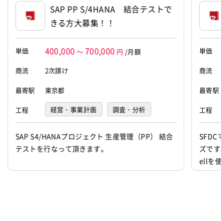
SAP PP S/4HANA 結合テストで
きる方大募集！！
400,000
700,000
単価
単価
～
円
/月額
商流
2次請け
商流
最寄駅
東京都
最寄駅
経営・事業計画
調査・分析
工程
工程
要件定義
基本設計
詳細設計
SAP S4/HANAプロジェクト 生産管理（PP） 結合
SFD
テストを行なって頂きます。
ズです
プログラミング(実装)
テスト
ell
デバッグ
運用・保守
デザイン
イラスト
マークアップ
その他