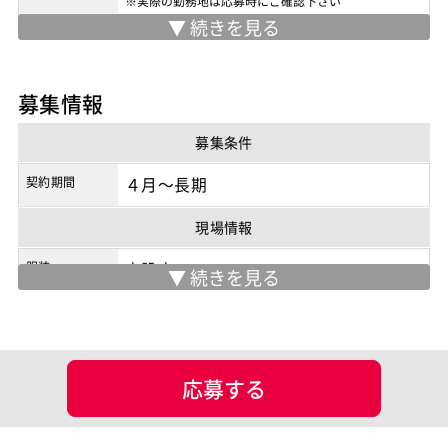
※実際の勤務地は応募時にご確認下さい
契約形態
商流
2次請け
募集情報
募集条件
契約期間
４月～長期
現場情報
服装
未設定
マッチング設定
業界・業種
製造業
応募する
ポジション
制御・組み込み系エンジニア
スキル