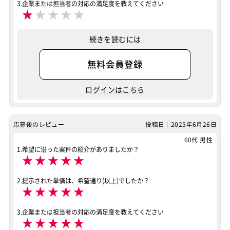
3.企業または担当者の対応の満足度を教えてください
★
★
★
★
★
続きを読むには
無料会員登録
ログインはこちら
応募後のレビュー
投稿日：2025年6月26日
60代 男性
1.希望に沿った案件の紹介がありましたか？
★
★
★
★
★
2.提示された単価は、希望通り(以上)でしたか？
★
★
★
★
★
3.企業または担当者の対応の満足度を教えてください
★
★
★
★
★