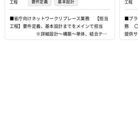
要件定義
基本設計
工程
工程
ティAIR31階
■省庁向けネットワークリプレース業務 【担当
■プラ
設立
2008年8月8日
工程】要件定義、基本設計までをメインで担当
務 
※詳細設計～構築～単体、結合テス
提供サ
代表者
今野力
ト等は他チームで対応 ○省庁向けのインフラ基
資本金
42,000万円
盤のリプレース構築メンバを募集しております。
＜利用製品＞ ・Palo Alto + Panorama
・Cisco(L3SW/L2SW/RT) ・A10 Thunder
・Info...