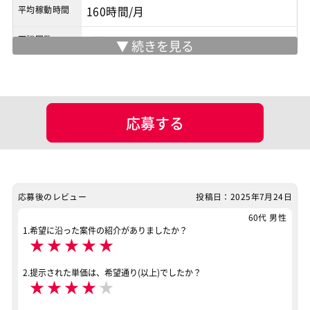
平均稼動時間
160時間/月
面談回数
2回
現場情報
服装
私服可
応募する
マッチング設定
業界・業種
ポジション
スマホアプリ開発（ネイティブ）
応募後のレビュー
投稿日：2025年7月24日
特徴
60代 男性
服装自由
リモートOK
1.希望に沿った案件の紹介がありましたか？
★
★
★
★
★
その他
服装自由
リモートOK
2.提示された単価は、希望通り(以上)でしたか？
案件ID：655431
★
★
★
★
★