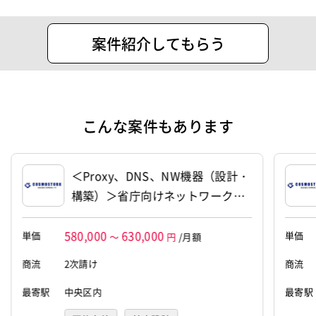
媒体です。
エンジニア、プログラマー、クリエイタ
案件紹介してもらう
ーの採用支援をいたします。
■特徴
1.「高単価」：エンド直案件が95%以上
こんな案件もあります
&中間マージン10%案件多数
2.「福利厚生」：働けなくなったときは
最大15万円(/月)給付、正社員並みの安
＜Proxy、DNS、NW機器（設計・
心感
構築）＞省庁向けネットワークリ
3.「手厚いサポート」：案件のご紹介は
プレース支援（11590）
もちろんのこと、案件参画中も当社専属
580,000
630,000
単価
単価
～
円
/月額
カウンセラーが徹底サポート
商流
2次請け
4.「リモート・在宅案件多数」：公開案
商流
件の約70%がリモート・在宅可
最寄駅
中央区内
最寄駅
住所
港区赤坂一丁目8番1号 赤坂インターシ