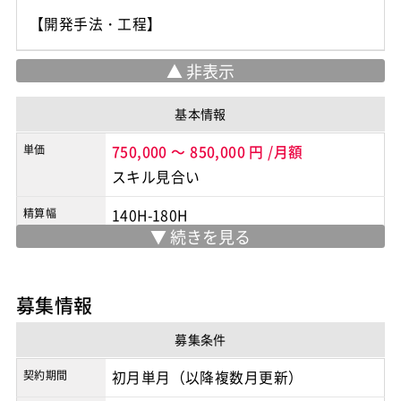
基本情報
単価
750,000
～
850,000
円
/月額
スキル見合い
精算幅
140H-180H
勤務地
渋谷駅
※実際の勤務地は応募時にご確認下さい
募集情報
契約形態
業務委託
募集条件
商流
元請
契約期間
初月単月（以降複数月更新）