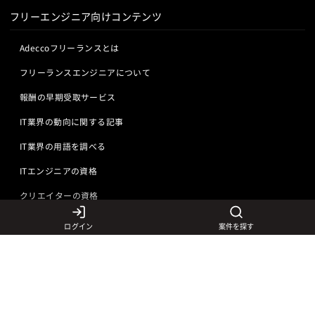
フリーエンジニア向けコンテンツ
Adeccoフリーランスとは
フリーランスエンジニアについて
報酬の早期受取サービス
IT業界の動向に関する記事
IT業界の用語を調べる
ITエンジニアの資格
クリエイターの資格
ログイン
案件を探す
言語から探す
Javaの求人
ITエンジニアの仕事
PHPの求人
LAMPエンジニア
クリエイターの仕事
Rubyの求人
Javaエンジニア
Webディレクター