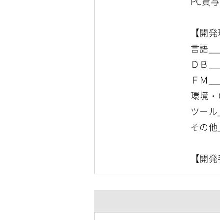
PC貸
【開発
言語＿
ＤＢ＿
ＦＭ＿
環境・
ツール＿
その他