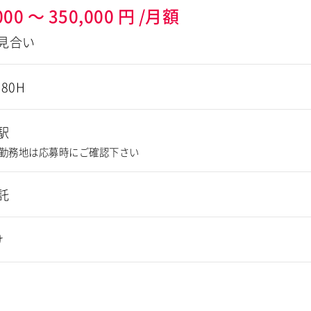
000
～
350,000
円
/月額
見合い
180H
駅
勤務地は応募時にご確認下さい
託
け