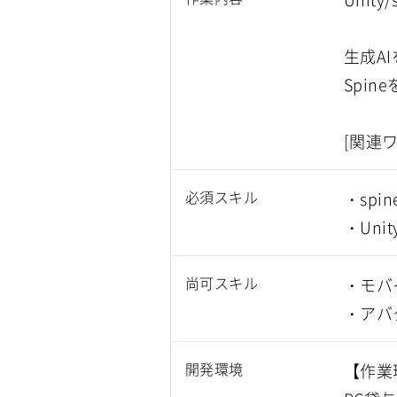
生成A
Spi
[関連
必須スキル
・sp
・Un
尚可スキル
・モバ
・アバ
開発環境
【作業