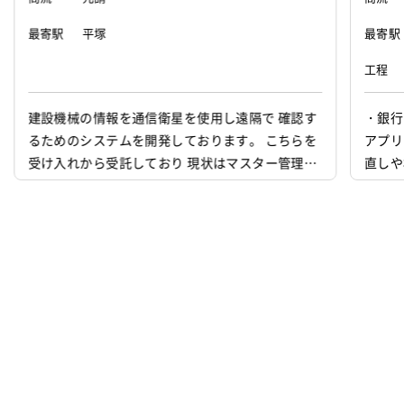
最寄駅
平塚
最寄駅
工程
建設機械の情報を通信衛星を使用し遠隔で 確認す
・銀行
るためのシステムを開発しております。 こちらを
アプリ
受け入れから受託しており 現状はマスター管理、
直しや
端末管理、作業履歴の部分の開発作業を している
状況でフロント側のメンバー、知識が足りず 一人
称で作業できる方を募集をしております