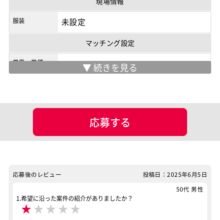
現場情報
服装
未設定
マッチング設定
業界・業種
ポジション
Java系エンジニア
バックエンドエンジニア（サーバーサイド）
フロントエンドエンジニア
業務系エンジニア
応募する
スキル
Java
Ruby
Ruby on Rails
AWS
TypeScript
Docker
応募後のレビュー
投稿日：2025年6月5日
特徴
リモートOK
50代 男性
1.希望に沿った案件の紹介がありましたか？
★
★
★
★
★
その他
リモートOK