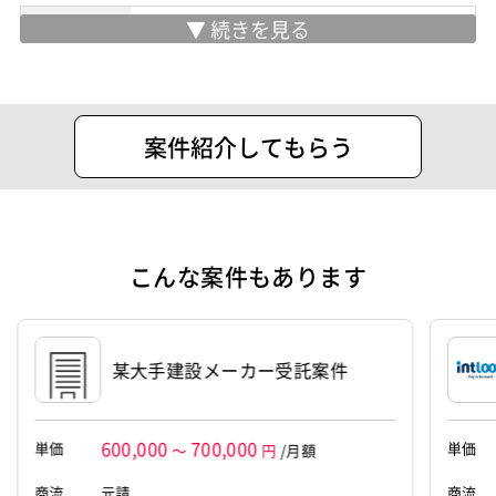
住所
横浜市港北区新羽町２２９５−１
設立
2022年3月1日
代表者
石川 慶
案件紹介してもらう
こんな案件もあります
某大手建設メーカー受託案件
600,000
700,000
単価
単価
～
円
/月額
商流
元請
商流