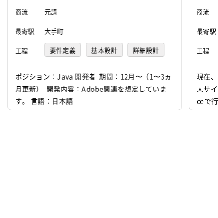
商流
元請
フリーランスの方が長く気持ちよく働け
商流
るための仕組みを整え続けていますので
最寄駅
大手町
最寄駅
お気軽にご応募ください。
要件定義
基本設計
詳細設計
工程
工程
心よりお待ちしております。
プログラミング(実装)
テスト
ポジション：Java 開発者 期間：12月〜（1〜3ヵ
現在、
住所
渋谷区千駄ヶ谷4-1-8
月更新） 開発内容：Adobe関連を想定していま
人サイ
す。 言語：日本語
ceで
代表者
久保 晃大
発者