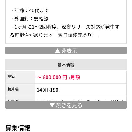
・年齢：40代まで
・外国籍：要確認
・1ヶ月に1〜2回程度、深夜リリース対応が発生す
る可能性があります（翌日調整等あり）。
基本情報
単価
～
800,000
円
/月額
精算幅
140H-180H
勤務地
フルリモート ※オンボーディング時は
最大1週間程度の出社（大崎）が発生し
ます。
/
品川区
募集情報
※実際の勤務地は応募時にご確認下さい