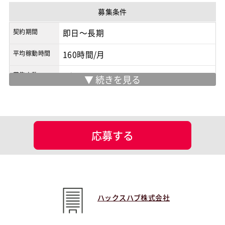
契約形態
業務委託
募集条件
商流
2次請け
契約期間
即日～長期
平均稼動時間
160時間/月
募集人数
3人
募集背景
追加要員
面談回数
1回
応募する
現場情報
服装
未設定
マッチング設定
ハックスハブ株式会社
業界・業種
物流
担当工程