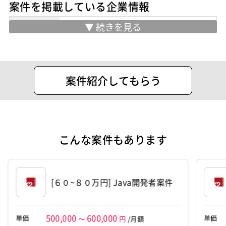
案件を掲載している企業情報
基本設計
詳細設計
プログラミング(実装)
ポジション
業務内容
創業以来「実りある関係性」と「長期的
Java系エンジニア
な納得感」を最も大切にしています。
バックエンドエンジニア（サーバーサイド）
業務系エンジニア
「エージェントの担当者が技術のことを
案件紹介してもらう
何も分かっていない……」
スキル
Java
Spring
アジャイル開発
Git
そんなストレスは、ハックスハブにはあ
りません。
特徴
リモートOK
あなたのキャリアプランや得意な設計思
その他
こんな案件もあります
想をしっかり理解したコンシェルジュ
リモートOK
が、
テクノロジー
AI
経歴の登録から商談、さらには稼働後の
[６０~８０万円] Java開発者案件
バックアップまで伴走します。
案件ID：664175
スキルが多少足りないかな、と思われて
500,000
600,000
単価
単価
～
円
/月額
いても歓迎です。