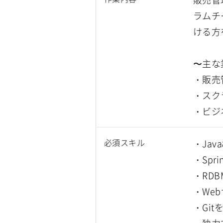
ラムチ
ける方
〜主な
・販売
・スク
・ビジ
必須スキル
・Ja
・Spr
・RD
・We
・Gi