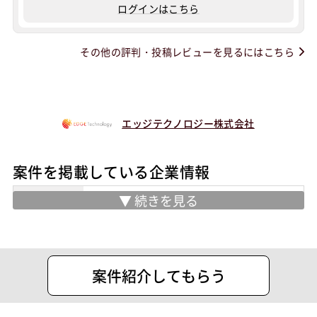
ログインはこちら
その他の評判・投稿レビューを見るにはこちら
エッジテクノロジー株式会社
案件を掲載している企業情報
業務内容
・AI実装の⽀援、ビッグデータ解析コン
サルティング
住所
千代田区神田美倉町7番１ Daiwa神田美
案件紹介してもらう
倉町ビル 4F