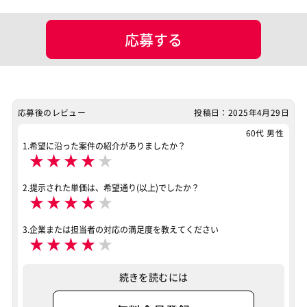
マッチング設定
応募する
業界・業種
スマホアプリ
ポジション
PM（プロジェクトマネージャー）
Webデザイナー
サーバーエンジニア
UIデザイナー
応募後のレビュー
投稿日：2025年4月29日
業務系エンジニア
60代 男性
1.希望に沿った案件の紹介がありましたか？
★
★
★
★
★
スキル
AWS
案件ID：664395
2.提示された単価は、希望通り(以上)でしたか？
★
★
★
★
★
3.企業または担当者の対応の満足度を教えてください
★
★
★
★
★
続きを読むには