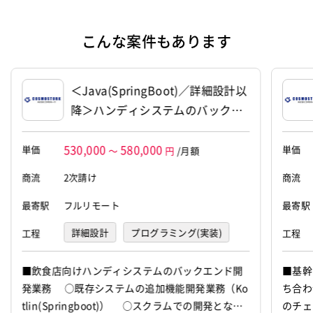
設立
2014年5月12日
代表者
住本 幸士
こんな案件もあります
資本金
95,354,000円
＜Java(SpringBoot)／詳細設計以
降＞ハンディシステムのバックエ
ンド開発支援（14241）
530,000
580,000
単価
単価
～
円
/月額
商流
2次請け
商流
最寄駅
フルリモート
最寄駅
詳細設計
プログラミング(実装)
工程
工程
テスト
■飲食店向けハンディシステムのバックエンド開
■基
発業務 ○既存システムの追加機能開発業務（Ko
ち合
tlin(Springboot)） ○スクラムでの開発となり
のチ