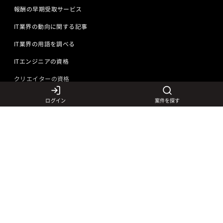
報酬の早期受取サービス
IT業界の動向に関する記事
IT業界の用語を調べる
ITエンジニアの資格
クリエイターの資格
ログイン
案件を探す
言語から探す
Javaの求人
ITエンジニアの仕事
PHPの求人
LAMPエンジニア
クリエイターの仕事
Rubyの求人
Javaエンジニア
Webディレクター
特徴から探す
Objective-Cの求人
サーバーエンジニア
Webデザイナー
未経験も活躍中
jQueryの求人
ネットワークエンジニア
フロントエンドエンジニア
初心者レベル歓迎
©
Adecco
2026
HTML5の求人
ネイティブアプリ開発
アートディレクター
40歳以上も活躍中