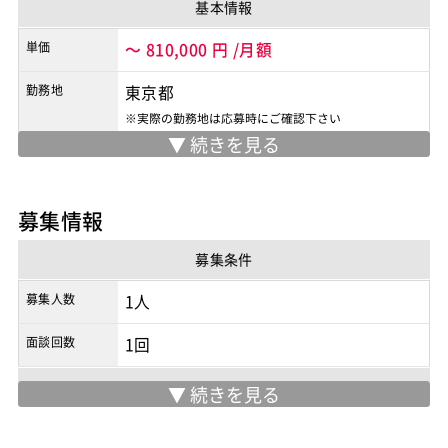
基本情報
単価
～
810,000
円
/月額
勤務地
東京都
※実際の勤務地は応募時にご確認下さい
契約形態
業務委託
商流
3次以降
募集情報
募集条件
募集人数
1人
面談回数
1回
現場情報
服装
未設定