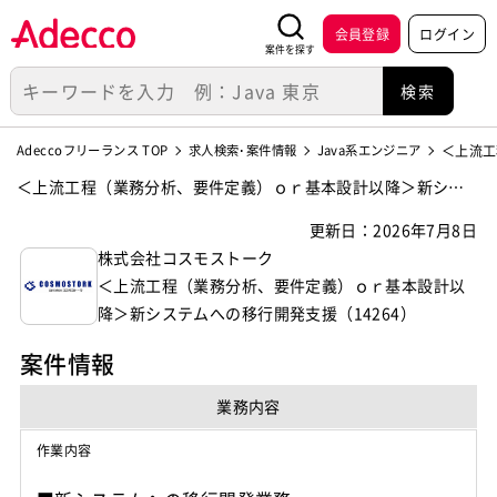
会員登録
ログイン
案件を探す
Adeccoフリーランス TOP
求人検索･案件情報
Java系エンジニア
＜上流工
＜上流工程（業務分析、要件定義）ｏｒ基本設計以降＞新シス
テムへの移行開発支援（14264）の案件・求人【株式会社コスモ
更新日：2026年7月8日
ストーク】
株式会社コスモストーク
＜上流工程（業務分析、要件定義）ｏｒ基本設計以
降＞新システムへの移行開発支援（14264）
案件情報
業務内容
作業内容