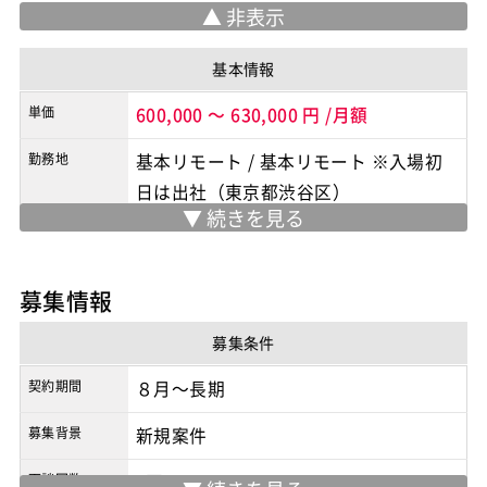
基本情報
単価
600,000
～
630,000
円
/月額
勤務地
基本リモート
/
基本リモート ※入場初
日は出社（東京都渋谷区）
※実際の勤務地は応募時にご確認下さい
契約形態
業務委託
募集情報
商流
2次請け
募集条件
契約期間
８月～長期
募集背景
新規案件
面談回数
1回