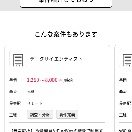
・ITエンジニア専門サイト『SE-Navi』
の事務局の運営
・図面作成業務
・不動産間取り図、コンサートホール
こんな案件もあります
図、スタジアム図など
住所
千代田区神田三崎町３－１－２ ＳＲビ
ル５階
データサイエンティスト
設立
2002年11月1日
1,250
8,000
単価
単価
代表者
花井眞二
～
円
/時給
商流
元請
商流
資本金
1,500万円
最寄駅
リモート
最寄駅
調査・分析
要件定義
工程
工程
基本設計
プログラミング(実装)
【音声解析】 受託開発やFindVoxの機能で利用す
受託開