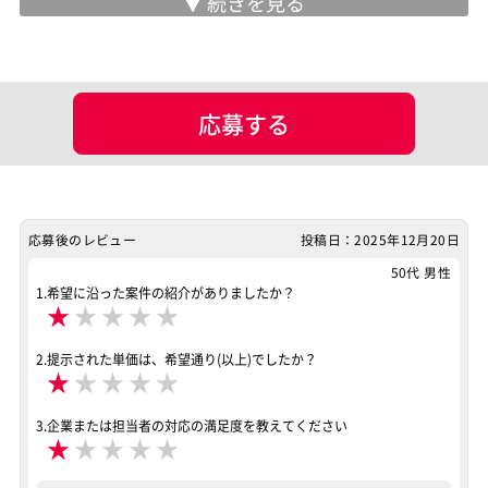
現場情報
服装
未設定
応募する
マッチング設定
業界・業種
その他
担当工程
調査・分析
要件定義
基本設計
詳細設計
応募後のレビュー
投稿日：2025年12月20日
プログラミング(実装)
テスト
その他
50代 男性
1.希望に沿った案件の紹介がありましたか？
★
★
★
★
★
ポジション
Java系エンジニア
業務系エンジニア
2.提示された単価は、希望通り(以上)でしたか？
スキル
★
★
★
★
★
Java
Go言語
GitLab
GitHub Enterprise
3.企業または担当者の対応の満足度を教えてください
特徴
リモートOK
★
★
★
★
★
その他
移行/リプレイス
若い年齢層が多い