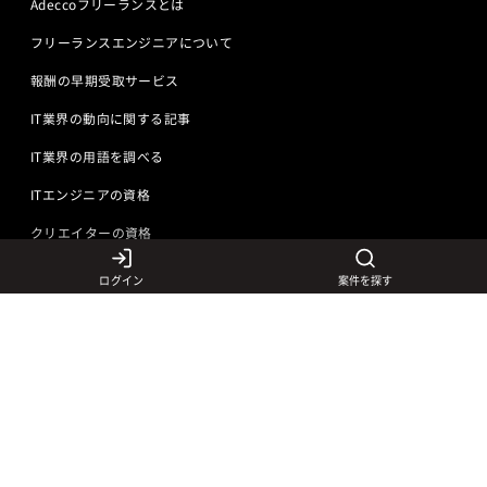
Adeccoフリーランスとは
フリーランスエンジニアについて
報酬の早期受取サービス
IT業界の動向に関する記事
IT業界の用語を調べる
ITエンジニアの資格
クリエイターの資格
ログイン
案件を探す
言語から探す
Javaの求人
ITエンジニアの仕事
PHPの求人
LAMPエンジニア
クリエイターの仕事
Rubyの求人
Javaエンジニア
Webディレクター
特徴から探す
Objective-Cの求人
サーバーエンジニア
Webデザイナー
未経験も活躍中