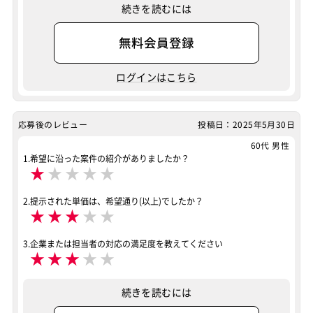
続きを読むには
アジャイル型開発
リモートOK
無料会員登録
案件ID：664401
ログインはこちら
応募後のレビュー
投稿日：2025年5月30日
60代 男性
1.希望に沿った案件の紹介がありましたか？
★
★
★
★
★
2.提示された単価は、希望通り(以上)でしたか？
★
★
★
★
★
3.企業または担当者の対応の満足度を教えてください
★
★
★
★
★
続きを読むには