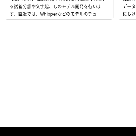
る話者分離や文字起こしのモデル開発を行いま
データ
テスト
デバッグ
運用・保守
す。直近では、Whisperなどのモデルのチューニ
におけ
インフラ設計
インフラ構築
ングなどがメインの業務になります。 ▪️言語処理/
ョン環
大規模言語モデル 受託開発やFindvox、Hakky H
行う。
インフラ監視
andbookで利用する大規模言語モデルを用いたAI
トの開
の開発を行います。主に、チャットボットやコン
協力し
テンツ生成、テキスト解析のプロジェクト...
構築や
運用に