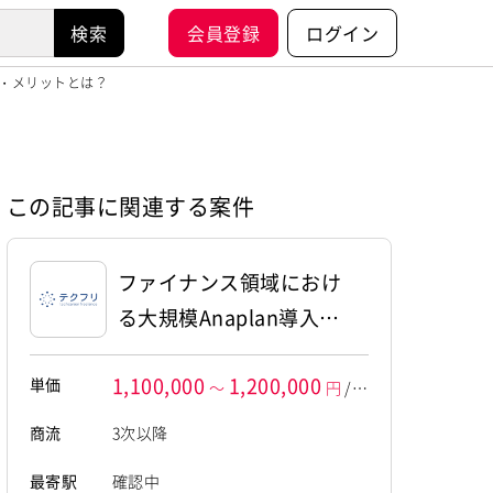
会員登録
ログイン
・メリットとは？
この記事に関連する案件
ファイナンス領域におけ
る大規模Anaplan導入プ
ロジェクトのPMO
1,100,000
1,200,000
単価
～
円
/月
額
商流
3次以降
最寄駅
確認中