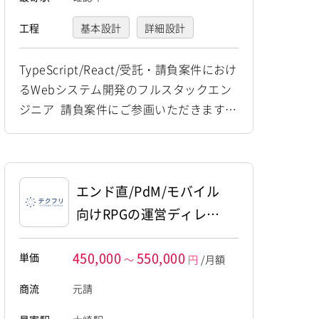
工程
基本設計
詳細設計
プログラミング(実装)
TypeScript/React/受託・請負案件におけ
るWebシステム開発のフルスタックエン
テスト
ジニア 請負案件にご参画いただきます。
時期やリソース状況、適性に応じて複数
ある案件の中から参画先が決定いたしま
す。 （業務系Webシステム開発やヒアリ
ング支援AIの開発案件など。詳細は2次面
エンド直/PdM/モバイル
談までに選定予定です） [関連ワード]フ
向けRPGの運営ディレク
リーランス、案件、エンジニア、プログ
ター業務
ラマー、業務委託
450,000
550,000
単価
～
円
/月額
商流
元請