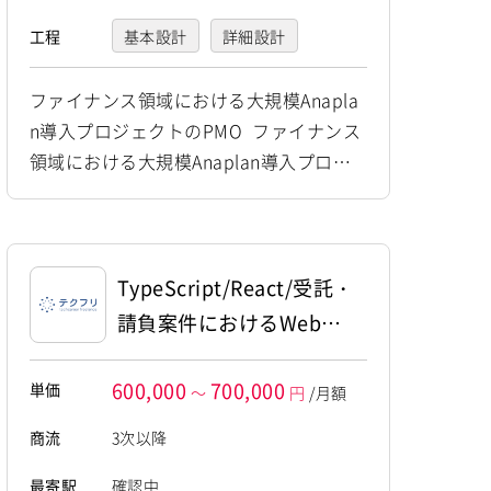
工程
基本設計
詳細設計
プログラミング(実装)
ファイナンス領域における大規模Anapla
n導入プロジェクトのPMO ファイナンス
テスト
運用・保守
領域における大規模Anaplan導入プロジ
ェクトのPMOとしてご参画いただきま
す。 プロジェクト計画や進捗管理をはじ
め、課題・リスク管理、 顧客およびパー
トナーとの各種調整業務等を幅広くご対
TypeScript/React/受託・
応いただく想定です。 【仕事内容】 下記
請負案件におけるWebシ
の業務を担っていただく想定です。 ・プ
ステム開発のフルスタッ
ロジェクト計画および進捗管理 ・...
600,000
700,000
単価
クエンジニア
～
円
/月額
商流
3次以降
最寄駅
確認中