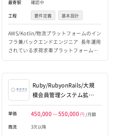
最寄駅
確認中
工程
要件定義
基本設計
詳細設計
AWS/Kotlin/物流プラットフォームのイン
フラ兼バックエンドエンジニア 長年運用
プログラミング(実装)
されている求荷求車プラットフォームの
テスト
デバッグ
データと顧客基盤を背景に、 物流領域の
業務プロセス改革を目指すプロダクトの
運用・保守
立ち上げおよび運用に携わっていただき
ます。 インフラの戦略策定から構築・改
Ruby/RubyonRails/大規
善、ならびにバックエンド開発全般まで
模会員管理システム拡張
幅広くご対応いただくポジションです。
開発支援
【仕事内容】 下記の業務を担っていただ
450,000
550,000
単価
～
円
/月額
く想...
商流
3次以降