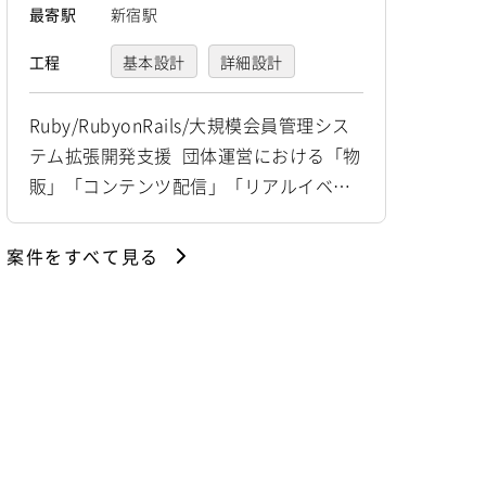
最寄駅
新宿駅
工程
基本設計
詳細設計
プログラミング(実装)
Ruby/RubyonRails/大規模会員管理シス
テム拡張開発支援 団体運営における「物
テスト
デバッグ
販」「コンテンツ配信」「リアルイベン
運用・保守
ト連動」「アンケート配信」といったプ
ロダクトをゼロから開発し、 団体活動を
案件をすべて見る
一元的に支えるプラットフォームを構築
するプロジェクトです。 新規プロダクト
の立ち上げメンバーとして、 既存の会員
管理・決済機能の拡張に伴う設計・開発
業務をご担当いただきます。 【仕事内
容...