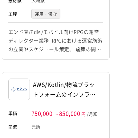
最寄駅
大崎駅
工程
運用・保守
エンド直/PdM/モバイル向けRPGの運営
ディレクター業務 RPGにおける運営施策
の立案やスケジュール策定、 施策の開発
工程管理、運用チームの取りまとめ業務
をお任せいたします。 データ分析に基づ
く売上計画の作成から施策の実行管理ま
で、タイトル運営全般に携わっていただ
AWS/Kotlin/物流プラッ
きます。 【仕事内容】 下記の業務を担っ
トフォームのインフラ兼
ていただく想定です。 ・指標データの分
バックエンドエンジニア
析作業および事業計画・改善案の策定支
750,000
850,000
単価
～
円
/月額
援 ...
商流
元請