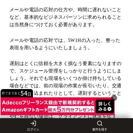
メールや電話の応対の仕方や、時間に遅れないこと
など、基本的なビジネスパーソンに求められること
は当然身につけておく必要があります。
メールや電話の応対では、5W1Hの入った、整った
表現を用いるようにいたしましょう。
遅刻はとくに信頼を大きく損なう要素になりますの
で、スケジュール管理をしっかりと行うようにしま
しょう。それでも現場をいくつか掛け持ちしている
場合などでは、前の現場の作業が長引いたり、交通
54
渋滞に巻き込まれたりとして、遅刻するということ
終了まであと
日
×
もあるかもしれません。
やむを得ない場合は、クライアントに状況を伝え
て、しっかりと謝罪するようにしましょう。また、
ログイン
案件を探す
そもそもそのような場面を作らないように、余裕の