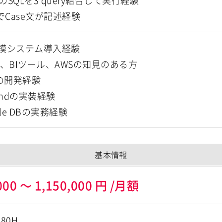
tのSQLを3 query結合して実行経験
でCase文が記述経験
模システム導入経験
H、BIツール、AWSの知見のある方
Lの開発経験
endの実装経験
cle DBの実務経験
基本情報
000
～
1,150,000
円
/月額
180H