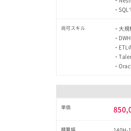
・Nes
・SQL
尚可スキル
・大規
・DW
・ET
・Tal
・Ora
単価
850,
精算幅
140H-