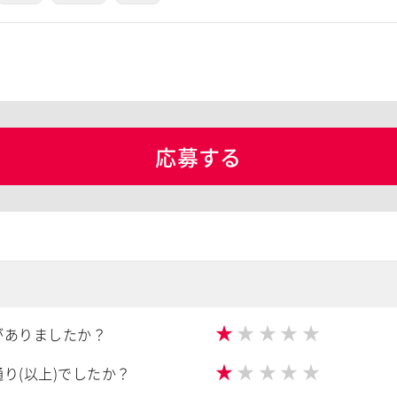
応募する
★
★
★
★
★
がありましたか？
★
★
★
★
★
り(以上)でしたか？