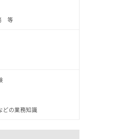
務 等
験
などの業務知識