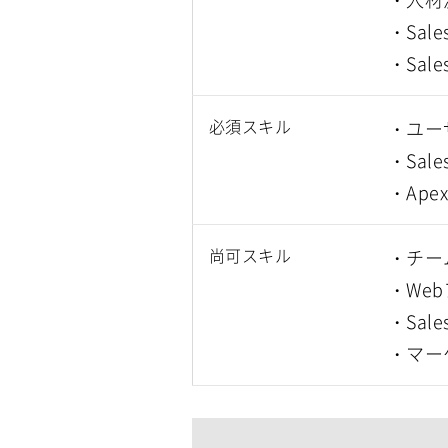
・Sal
・Sa
必須スキル
・ユーザ
・Sal
尚可スキル
・チー
・We
・Sal
・マー