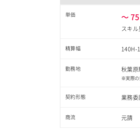
単価
～
75
スキル
精算幅
140H-
勤務地
秋葉原
※実際の
契約形態
業務委
商流
元請