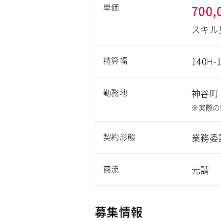
単価
700,
スキル
精算幅
140H-
勤務地
神谷町
※実際の
契約形態
業務委
商流
元請
募集情報