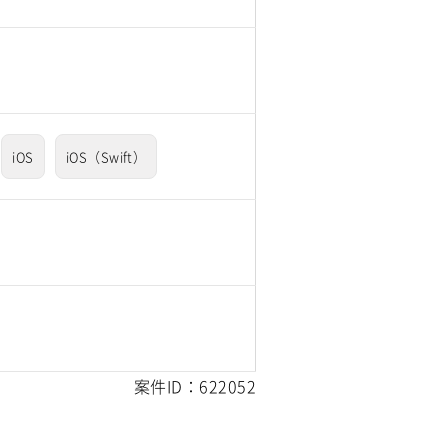
iOS
iOS（Swift）
案件ID：622052