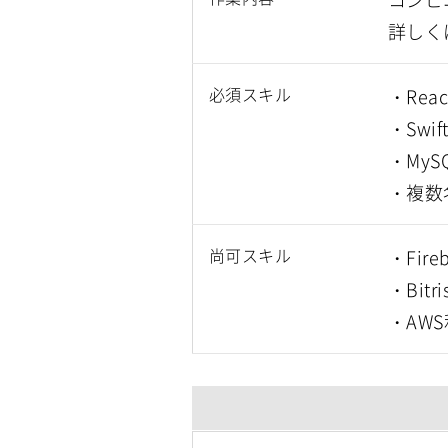
詳しく
必須スキル
・Rea
・Swi
・My
・複数
尚可スキル
・Fir
・Bitr
・AW