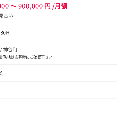
000
～
900,000
円
/月額
見合い
180H
/
神谷町
勤務地は応募時にご確認下さい
託