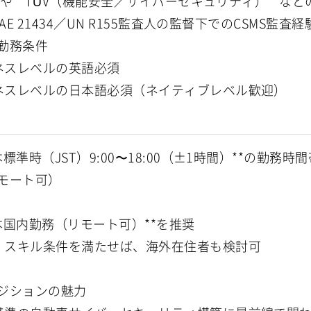
ISSPや**TÜV（機能安全／サイバーセキュリティ）**な
O/SAE 21434／UN R155監査人の監督下でのCSMS監査経
勤務条件
ジネスレベルの英語必須
ジネスレベルの日本語必須（ネイティブレベル歓迎）
日本標準時（JST）9:00〜18:00（±1時間）**の勤
モート可）
*日本国内勤務（リモート可）**を推奨
差・スキル条件を満たせば、海外在住者も検討可
ジションの魅力