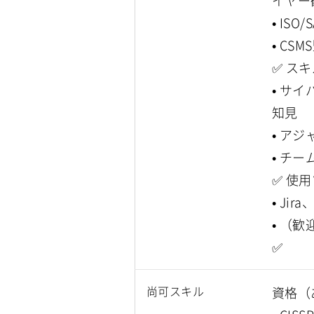
イヤー
• IS
• C
✅ ス
• サ
知見
• ア
• チ
✅ 使
• Jir
• （
✅
尚可スキル
資格（