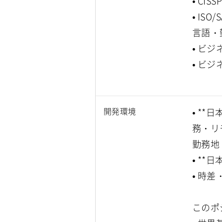
• C
• IS
言語・
• ビ
• ビ
開発環境
• **
務・リ
勤務地
• *
• 時
このポ