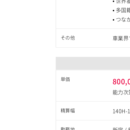
• 世
• 多
• つ
その他
車業界
単価
800,
能力次
精算幅
140H-
勤務地
新宿
/