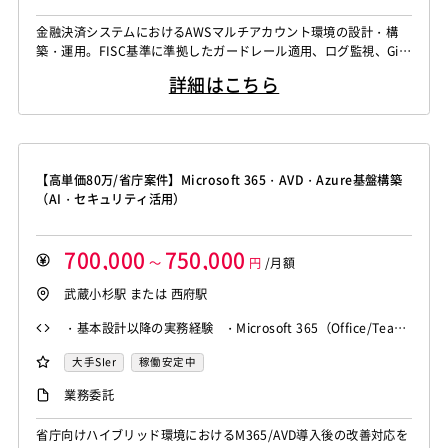
金融決済システムにおけるAWSマルチアカウント環境の設計・構
築・運用。FISC基準に準拠したガードレール適用、ログ監視、Git
Hub管理の標準化を担当。
詳細はこちら
【高単価80万/省庁案件】Microsoft 365・AVD・Azure基盤構築
（AI・セキュリティ活用）
700,000
750,000
～
円
/月額
武蔵小杉駅 または 西府駅
・基本設計以降の実務経験 ・Microsoft 365（Office/Team
s等）の導入経験 ・Azure環境の構築経験 ・Active Directo
大手SIer
稼働安定中
ryの知見・経験
業務委託
省庁向けハイブリッド環境におけるM365/AVD導入後の改善対応を