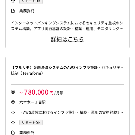
リモートOK
たはEKSの経験 ・Gitを利用したチーム開発経験 ・運用改善
業務委託
または自動化の経験
インターネットバンキングシステムにおけるセキュリティ重視のシ
ステム構築。アプリ実行基盤の設計・構築・運用、モニタリング設
計、継続的な改善業務を担当。
詳細はこちら
【フルリモ】金融決済システムのAWSインフラ設計・セキュリティ
統制（Terraform）
780,000
～
円
/月額
六本木一丁目駅
・AWS環境におけるインフラ設計・構築・運用の実務経験1年
以上 ・AWS Organizationsを用いたマスターアカウントの
リモートOK
管理・運用経験（SCPによる制限・ガードレール設計の知
業務委託
識）