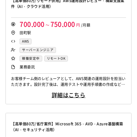
【高単価80万/リモート併用】AWS運用設計レビュー・構築支援案
件（AI・クラウド活用）
700,000
750,000
～
円
/月額
田町駅
AWS
サーバーエンジニア
稼働安定中
リモートOK
業務委託
お客様チーム側のレビューアとして、AWS関連の運用設計を担当い
ただきます。設計完了後は、運用テストや運用手順書の作成など、
フェーズに合わせて継続的な支援をお願いします。
詳細はこちら
【高単価80万/省庁案件】Microsoft 365・AVD・Azure基盤構築
（AI・セキュリティ活用）