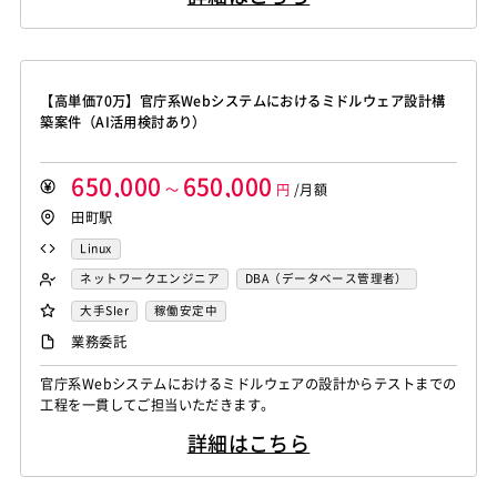
【高単価70万】官庁系Webシステムにおけるミドルウェア設計構
築案件（AI活用検討あり）
650,000
650,000
～
円
/月額
田町駅
Linux
ネットワークエンジニア
DBA（データベース管理者）
運用／監視担当
サーバーエンジニア
大手SIer
稼働安定中
業務委託
官庁系Webシステムにおけるミドルウェアの設計からテストまでの
工程を一貫してご担当いただきます。
詳細はこちら