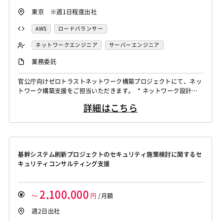
東京 ※週1日程度出社
AWS
ロードバランサー
ネットワークエンジニア
サーバーエンジニア
業務系エンジニア
業務委託
官公庁向けゼロトラストネットワーク構築プロジェクトにて、ネッ
トワーク構築支援をご担当いただきます。 * ネットワーク設計・
構築支援 * ネットワーク運用・トラブルシューティング * ゼロトラ
詳細はこちら
ストネットワーク導入支援 * 関係者との調整・プロジェクト推進 *
設計資料・各種ドキュメント作成
基幹システム刷新プロジェクトのセキュリティ施策検討に関するセ
キュリティコンサルティング支援
2,100,000
～
円
/月額
週2日出社