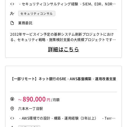
・セキュリティコンサルティング経験 ・SIEM、EDR、NDR、
XDR、PQC等の幅広い知見 ・セキュリティ製品比較評価経験
セキュリティコンサル
・顧客折衝及び提案資料作成経験
業務委託
2032年サービスイン予定の基幹システム刷新プロジェクトにおけ
る、セキュリティ戦略・施策検討支援の大規模プロジェクトです。
現在、要件整理工程の終盤を迎えているものの、生成AI活用の拡
詳細はこちら
大、ランサムウェア被害の増加、耐量子計算機暗号（PQC）といっ
た昨今のセキュリティトレンドを受け、顧客キーマンより「現行の
セキュリティ対策だけで十分なのか」という懸念が提起されまし
た。これにより、追加で考慮すべきセ...
【一部リモート】ネット銀行のSRE・AWS基盤構築・運用改善支援
890,000
～
円
/月額
六本木一丁目駅
・AWS環境での設計・構築・運用経験（3年以上） ・Terraf
orm利用経験 ・Linuxサーバーの構築・運用経験 ・ECSま