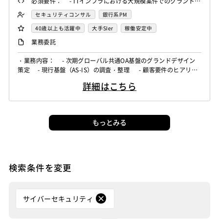
必須要件： - ITインフラにおける大規模案件でのグランドデ
ザイン策定の実務経験 - Zscaler等を用いたゼロトラストO
セキュリティコンサル
銀行系PM
A環境の設計・構築、または導入推進の経験 - ID管理（IAM
40歳以上も活躍中
大手SIer
稼働安定中
／IDaaS）の統合・集約に関する設計経験 - 金融業界にお
業務委託
ける上流工程（要件定義〜設計）の経験 - 複雑な現状（AS-
IS）を整理し、泥臭いFit&Gap分析や調整業務を完遂できる能
・業務内容： - 次期グローバル共通OA基盤のグランドデザイン
策定 - 現行基盤（AS-IS）の調査・整理 - 顧客要件のヒアリン
力
グおよび機能要件の洗い出し - Zscaler等の製品におけるFit&Ga
詳細はこちら
p分析およびフィジビリティ検証 - 海外展開に向けた導入提案お
よび推進支援
もっとみる
検索条件を変更
サイバーセキュリティ