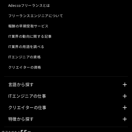
Adeccoフリーランスとは
フリーランスエンジニアについて
報酬の早期受取サービス
IT業界の動向に関する記事
IT業界の用語を調べる
ITエンジニアの資格
クリエイターの資格
言語から探す
Javaの求人
ITエンジニアの仕事
PHPの求人
LAMPエンジニア
クリエイターの仕事
Rubyの求人
Javaエンジニア
Webディレクター
特徴から探す
Objective-Cの求人
サーバーエンジニア
Webデザイナー
未経験も活躍中