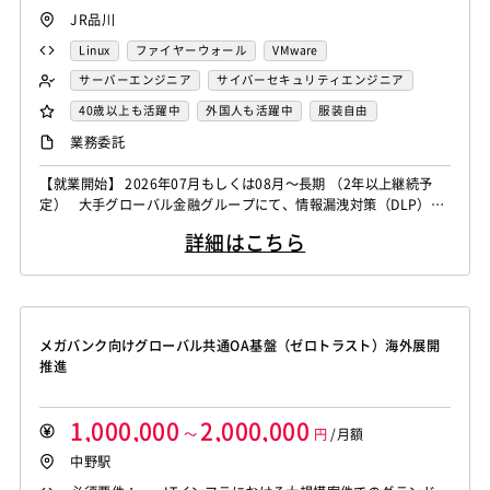
JR品川
Linux
ファイヤーウォール
VMware
サーバーエンジニア
サイバーセキュリティエンジニア
セキュリティエンジニア
40歳以上も活躍中
外国人も活躍中
服装自由
自社内での受託開発案件
稼働安定中
業務委託
シニア・定年層歓迎
リモートOK
【就業開始】 2026年07月もしくは08月～長期 （2年以上継続予
定） 大手グローバル金融グループにて、情報漏洩対策（DLP）領
域のセキュリティエンジニアを募集しております。 メール・Web
詳細はこちら
アクセス・外部メディア利用時の情報漏洩防止に関する運用／設計
／改善経験をお持ちの方を歓迎いたします。 業務内容 DLPソリュ
ーションの運用・管理 情報漏洩対策ポリシーの設計／...
メガバンク向けグローバル共通OA基盤（ゼロトラスト）海外展開
推進
1,000,000
2,000,000
～
円
/月額
中野駅