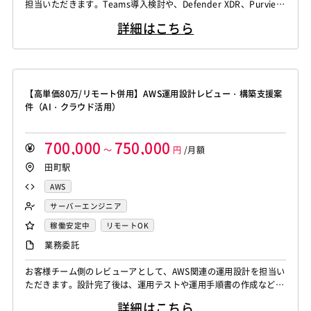
担当いただきます。Teams導入検討や、Defender XDR、Purview
等を用いた高度なセキュリティ実装を含む設計・構築業務です。
詳細はこちら
【高単価80万/リモート併用】AWS運用設計レビュー・構築支援案
件（AI・クラウド活用）
700,000
750,000
～
円
/月額
田町駅
AWS
サーバーエンジニア
稼働安定中
リモートOK
業務委託
お客様チーム側のレビューアとして、AWS関連の運用設計を担当い
ただきます。設計完了後は、運用テストや運用手順書の作成など、
フェーズに合わせて継続的な支援をお願いします。
詳細はこちら