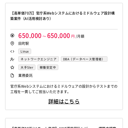
【高単価70万】官庁系Webシステムにおけるミドルウェア設計構
築案件（AI活用検討あり）
650,000
650,000
～
円
/月額
田町駅
Linux
ネットワークエンジニア
DBA（データベース管理者）
運用／監視担当
サーバーエンジニア
大手SIer
稼働安定中
業務委託
官庁系Webシステムにおけるミドルウェアの設計からテストまでの
工程を一貫してご担当いただきます。
詳細はこちら