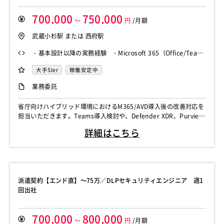
700,000
750,000
～
円
/月額
武蔵小杉駅 または 西府駅
・基本設計以降の実務経験 ・Microsoft 365（Office/Team
s等）の導入経験 ・Azure環境の構築経験 ・Active Directo
大手SIer
稼働安定中
ryの知見・経験
業務委託
省庁向けハイブリッド環境におけるM365/AVD導入後の改善対応を
担当いただきます。Teams導入検討や、Defender XDR、Purview
等を用いた高度なセキュリティ実装を含む設計・構築業務です。
詳細はこちら
派遣契約【エンド直】～75万／DLPセキュリティエンジニア 週1
回出社
700,000
800,000
～
円
/月額