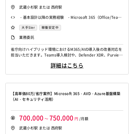
武蔵小杉駅 または 西府駅
・基本設計以降の実務経験 ・Microsoft 365（Office/Team
s等）の導入経験 ・Azure環境の構築経験 ・Active Directo
大手SIer
稼働安定中
ryの知見・経験
業務委託
省庁向けハイブリッド環境におけるM365/AVD導入後の改善対応を
担当いただきます。Teams導入検討や、Defender XDR、Purview
等を用いた高度なセキュリティ実装を含む設計・構築業務です。
詳細はこちら
【高単価80万/省庁案件】Microsoft 365・AVD・Azure基盤構築
（AI・セキュリティ活用）
700,000
750,000
～
円
/月額
武蔵小杉駅 または 西府駅