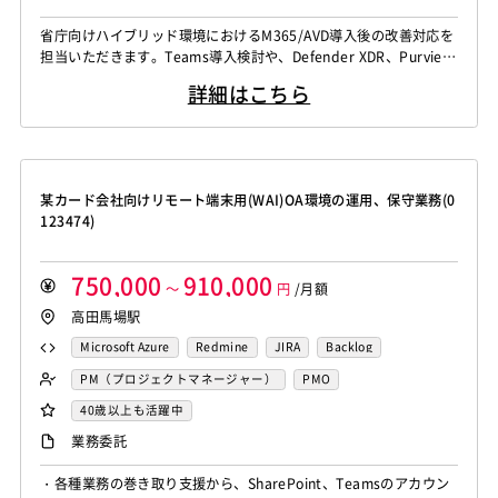
省庁向けハイブリッド環境におけるM365/AVD導入後の改善対応を
担当いただきます。Teams導入検討や、Defender XDR、Purview
等を用いた高度なセキュリティ実装を含む設計・構築業務です。
詳細はこちら
某カード会社向けリモート端末用(WAI)OA環境の運用、保守業務(0
123474)
750,000
910,000
～
円
/月額
高田馬場駅
Microsoft Azure
Redmine
JIRA
Backlog
Pivotal Tracker
GitLab
GitHub Enterprise
Clickup
PM（プロジェクトマネージャー）
PMO
40歳以上も活躍中
業務委託
・各種業務の巻き取り支援から、SharePoint、Teamsのアカウン