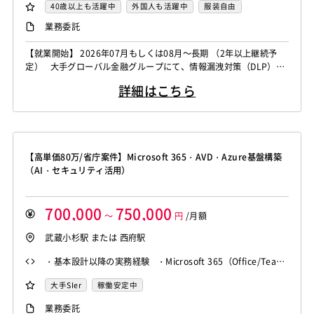
セキュリティエンジニア
40歳以上も活躍中
外国人も活躍中
服装自由
自社内での受託開発案件
稼働安定中
業務委託
シニア・定年層歓迎
リモートOK
【就業開始】 2026年07月もしくは08月～長期 （2年以上継続予
定） 大手グローバル金融グループにて、情報漏洩対策（DLP）領
域のセキュリティエンジニアを募集しております。 メール・Web
詳細はこちら
アクセス・外部メディア利用時の情報漏洩防止に関する運用／設計
／改善経験をお持ちの方を歓迎いたします。 業務内容 DLPソリュ
ーションの運用・管理 情報漏洩対策ポリシーの設計／...
【高単価80万/省庁案件】Microsoft 365・AVD・Azure基盤構築
（AI・セキュリティ活用）
700,000
750,000
～
円
/月額
武蔵小杉駅 または 西府駅
・基本設計以降の実務経験 ・Microsoft 365（Office/Team
s等）の導入経験 ・Azure環境の構築経験 ・Active Directo
大手SIer
稼働安定中
ryの知見・経験
業務委託