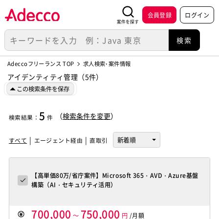
会員登録
ログイン
案件を探す
Adeccoフリーランス TOP
求人検索･案件情報
アイデンティティ管理（5件）
この検索条件を保存
5
（
検索条件を変更
）
検索結果
：
件
すべて
エージェント経由
直取引
【高単価80万/省庁案件】Microsoft 365・AVD・Azure基盤
構築（AI・セキュリティ活用）
700,000
750,000
～
円
/月額