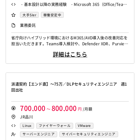
・基本設計以降の実務経験 ・Microsoft 365（Office/Team
s等）の導入経験 ・Azure環境の構築経験 ・Active Directo
大手SIer
稼働安定中
ryの知見・経験
業務委託
省庁向けハイブリッド環境におけるM365/AVD導入後の改善対応を
担当いただきます。Teams導入検討や、Defender XDR、Purview
等を用いた高度なセキュリティ実装を含む設計・構築業務です。
詳細はこちら
派遣契約【エンド直】～75万／DLPセキュリティエンジニア 週1
回出社
700,000
800,000
～
円
/月額
JR品川
Linux
ファイヤーウォール
VMware
サーバーエンジニア
サイバーセキュリティエンジニア