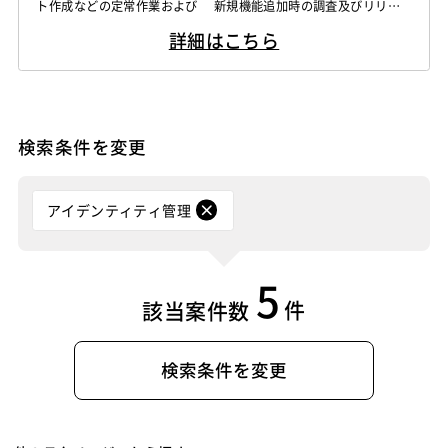
ト作成などの定常作業および 新規機能追加時の調査及びリリー
ス対応などを実施。 ・既存現場リーダーと共に他社からの運用業
詳細はこちら
務巻き取り支援 ※能動的にアクションを頂きたいと考えておりま
す。 ※一緒にチーム運営を検討頂ける方歓迎します。 ・SharePoi
ntライブラリ作成、容量変更、メンバ追加、削除 ※新規作成の...
検索条件を変更
アイデンティティ管理
5
件
該当案件数
検索条件を変更