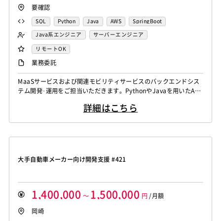
要確認
SQL
Python
Java
AWS
SpringBoot
Java系エンジニア
サーバーエンジニア
バックエンドエンジニア（サーバーサイド）
リモートOK
業務委託
MaaSサービスおよび関連モビリティサービスのバックエンドシス
テム開発･運用をご担当いただきます。PythonやJavaを用いたAPI
開発、アーキテクチャ設計、サービス改善や機能追加開発を推進い
詳細はこちら
ただきます。KPIやログデータを活用したサービス改善や、AI技術
を活用した新機能開発にも携わることが可能です。
大手自動車メーカー向け開発支援 #421
1,400,000
1,500,000
～
円
/月額
岡崎