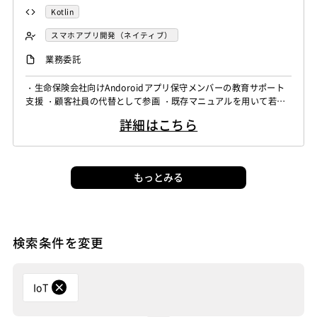
Kotlin
スマホアプリ開発（ネイティブ）
フロントエンドエンジニア
業務委託
・生命保険会社向けAndoroidアプリ保守メンバーの教育サポート
支援 ・顧客社員の代替として参画 ・既存マニュアルを用いて若手
社員の教育 ・若手社員の設計書やコーディングなどのレビュー ・
詳細はこちら
教育サポート支援について若手社員向け教育教材の準備はありコー
ディングを行えるようになるのがゴール
もっとみる
検索条件を変更
IoT