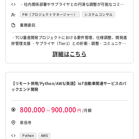
・社内関係部署やサプライヤとの円滑な調整が可能なコミュ
ニケーションスキル ・複雑な要件や課題を構造化し整理でき
PM（プロジェクトマネージャー）
システムコンサル
るロジカルシンキング ・スケジュール／課題管理を中心とし
PMO
業務委託
たPMOスキル ・英語力（ビジネス会話レベル）
・TCU量産開発プロジェクトにおける要件管理、仕様調整、開発進
捗管理支援 ・サプライヤ（Tier1）との折衝・調整・コミュニケー
ション支援 ・車両側システム（IVI、ゲートウェイ等）およびクラ
詳細はこちら
ウド側との連携要件整理支援 ・各種検証計画の立案支援、不具
合・課題管理支援 ・会議体運営、議事録作成、課題管理、スケジ
ュール管理等のPMO支援 ・上位層向け報告資料、評価会資料作成
支援
【リモート併用/Python/AWS/英語】IoT自動車関連サービスのバ
ックエンド開発
800,000
900,000
～
円
/月額
泉岳寺
Python
AWS