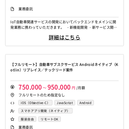
業務委託
IoT自動車関連サービスの開発においてバックエンドをメインに開
発業務に携わっていただきます。 ・新機能開発 ・新サービス開発
・既存機能改善 ・システム改善（新技術検証、不可対策など）
詳細はこちら
【フルリモート】自動車サブスクサービス Androidネイティブ（K
otlin）リプレイス／テックリード案件
750,000
950,000
～
円
/月額
フルリモートのため指定なし
iOS（Objective-C）
JavaScript
Android
Android（Java）
iOS
Kotlin
スマホアプリ開発（ネイティブ）
フロントエンドエンジニア
服装自由
リモートOK
業務委託