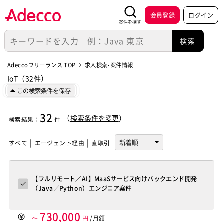
会員登録
ログイン
案件を探す
Adeccoフリーランス TOP
求人検索･案件情報
IoT（32件）
この検索条件を保存
32
（
検索条件を変更
）
検索結果
：
件
すべて
エージェント経由
直取引
【フルリモート／AI】MaaSサービス向けバックエンド開発
（Java／Python）エンジニア案件
730,000
～
円
/月額