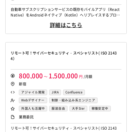
自動車サブスクリプションサービスの既存モバイルアプリ（React
Native）をAndroidネイティブ（Kotlin）へリプレイスするプロジ
ェクトにて、技術的中核を担っていただきます。 ・Kotlinによる設
詳細はこちら
計および開発 ・既存アプリからのリプレイス推進 ・モバイルアプ
リのアーキテクチャ設計 ・ビルド/開発環境、CI/CDパイプライン
の整備・改善 ・技術課題の整理および改善提案
リモート可！サイバーセキュリティ・スペシャリスト( ISO 2143
4）
800,000
1,500,000
～
円
/月額
新宿
アジャイル開発
JIRA
Confluence
Webデザイナー
制御・組み込み系エンジニア
サイバーセキュリティエンジニア
セキュリティエンジニア
外国人も活躍中
服装自由
大手SIer
稼働安定中
シニア・定年層歓迎
リモートOK
業務委託
リモート可！サイバーセキュリティ・スペシャリスト( ISO 2143