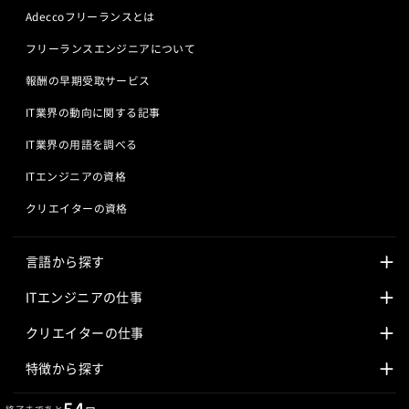
Adeccoフリーランスとは
フリーランスエンジニアについて
報酬の早期受取サービス
IT業界の動向に関する記事
IT業界の用語を調べる
ITエンジニアの資格
クリエイターの資格
言語から探す
Javaの求人
ITエンジニアの仕事
PHPの求人
LAMPエンジニア
クリエイターの仕事
Rubyの求人
Javaエンジニア
Webディレクター
特徴から探す
Objective-Cの求人
サーバーエンジニア
Webデザイナー
未経験も活躍中