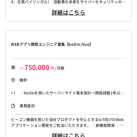
4，日英バイリンガル） 自動車の未来をサイバーセキュリティの視
点から創る 次世代モビリティの開発を支えるグローバル企業で、
詳細はこちら
車載サイバーセキュリティ体制（CSMS）の構築・導入支援を行う
専門職を募集しています。UN R155およびISO/SAE 21434への準
拠を目指し、製品開発のライフサイクル全体を通じて、プロセス
の...
WEBアプリ開発エンジニア募集【kotlin/Vue】
750,000
～
円
/月額
麹町
・Kotlinを用いたサーバーサイド基本設計～開発経験1年以上
・vue.jsを用いたフロントエンド開発経験1年以上 ・アジャイ
業務委託
ル / スクラム開発のご経験
ビーコン機器を用いた自社プロダクトを中心とするIoT向けのWeb
アプリケーション開発をご担当いただきます。 ・新機能開発 ・既
存機能改善 ・システム改善
詳細はこちら