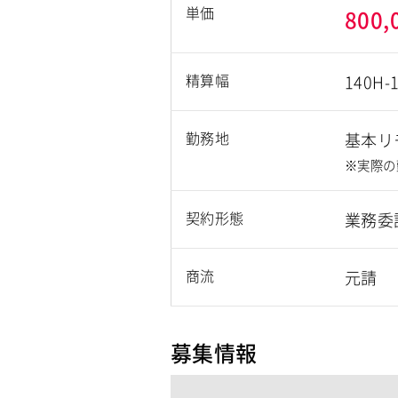
単価
800,
精算幅
140H-
勤務地
基本リ
※実際の
契約形態
業務委
商流
元請
募集情報