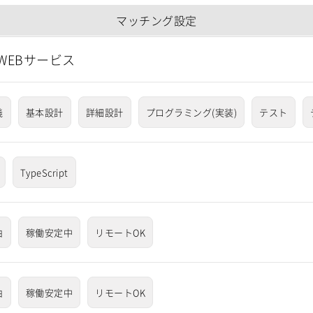
マッチング設定
WEBサービス
義
基本設計
詳細設計
プログラミング(実装)
テスト
TypeScript
由
稼働安定中
リモートOK
由
稼働安定中
リモートOK