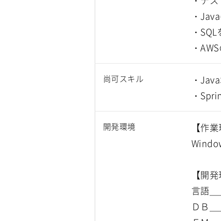
・テス
・Jav
・SQ
・AW
尚可スキル
・Jav
・Spr
開発環境
【作業
Wind
【開発
言語＿＿
ＤＢ＿