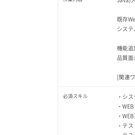
既存W
システ
機能追
品質面
[関連
必須スキル
・シス
・WE
・WE
・テス