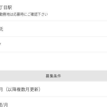
丁目駅
勤務地は応募時にご確認下さい
託
け
募集条件
月（以降複数月更新）
間/月