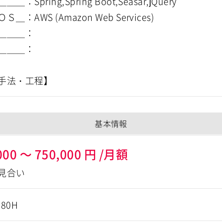
＿：Spring,Spring Boot,Seasar,jQuery
＿：AWS (Amazon Web Services)
＿＿＿：
＿＿＿：
基本情報
000
～
750,000
円
/月額
見合い
180H