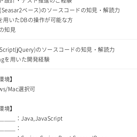
ト設計・テスト推進のご経験
a(Seasar2ベース)のソースコードの知見・解読力
Lを用いたDBの操作が可能な方
Sの知見
aScript(jQuery)のソースコードの知見・解読力
ingを用いた開発経験
環境】
ows/Mac選択可
環境】
＿＿：Java,JavaScript
＿＿＿：