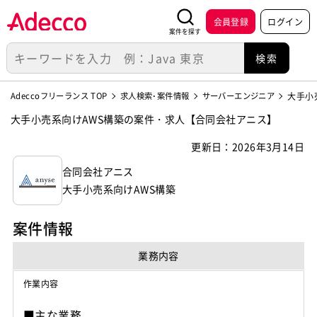
会員登録
ログイン
案件を探す
Adeccoフリーランス TOP
求人検索･案件情報
サーバーエンジニア
大手小
大手小売系向けAWS構築の案件・求人【合同会社アニス】
更新日：2026年3月14日
合同会社アニス
大手小売系向けAWS構築
案件情報
業務内容
作業内容
■主な業務