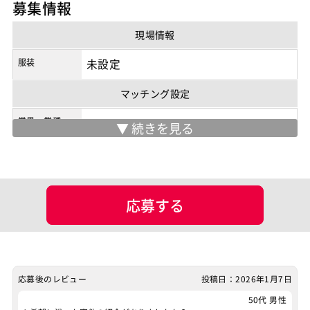
募集情報
契約形態
業務委託
現場情報
商流
3次以降
服装
未設定
マッチング設定
業界・業種
ポジション
ネットワークエンジニア
サーバーエンジニア
スキル
Linux
AWS
応募する
案件ID：652933
応募後のレビュー
投稿日：2026年1月7日
50代 男性