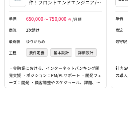
件！フロントエンドエンジニア/P
M(JavaScriptまたはHTML)】イン
ターネットバンキング開発支援/金
650,000
750,000
単価
単価
～
円
/月額
融
商流
2次請け
商流
最寄駅
ゆりかもめ
最寄駅
要件定義
基本設計
詳細設計
工程
プログラミング(実装)
テスト
・金融業における、インターネットバンキング開
社内S
発支援 ・ポジション：PM/PLサポート ・開発フェ
の導入
ーズ：開発 ・顧客調整やスケジュール、課題、変
更管理などの管理業務 ・その他、開発サポート