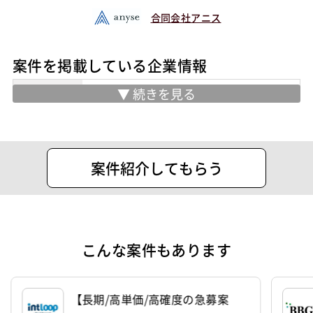
合同会社アニス
案件を掲載している企業情報
業務内容
■技術者支援サービス(SES)
フリーランスの方を中心に案件を紹介さ
せていただいております！
住所
渋谷区代々木1-30-14天翔オフィス代々
案件紹介してもらう
木ANNEX206号室
設立
2023年11月1日
代表者
朝田 健
こんな案件もあります
資本金
1,000,000円
【長期/高単価/高確度の急募案