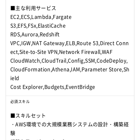
■主な利用サービス
EC2,ECS,Lambda,Fargate
S3,EFS,FSx,ElastiCache
RDS,Aurora,Redshift
VPC,IGW,NAT Gateway,ELB,Route 53,Direct Conn
ect,Site-to-Site VPN,Network Firewall,WAF
CloudWatch,CloudTrail,Config,SSM,CodeDeploy,
CloudFormation,Athena,IAM,Parameter Store,Sh
ield
Cost Explorer,Budgets,EventBridge
必須スキル
■スキルセット
・AWS環境での大規模業務システムの設計・構築経
験