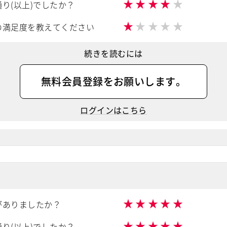
★
★
★
★
★
り(以上)でしたか？
★
★
★
★
★
の満足度を教えてください
続きを読むには
無料会員登録
をお願いします。
ログインはこちら
★
★
★
★
★
がありましたか？
★
★
★
★
★
り(以上)でしたか？