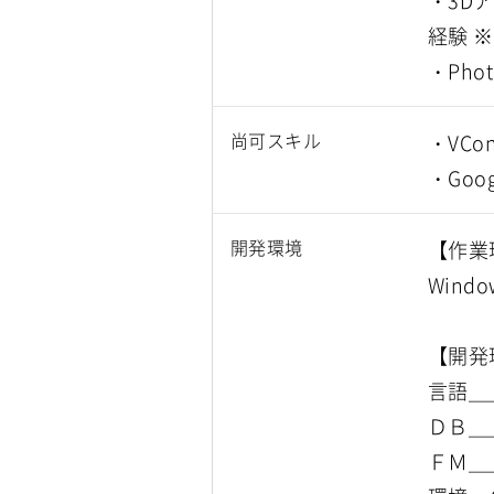
・3D
経験 
・Phot
尚可スキル
・VCon
・Goo
開発環境
【作業
Wind
【開発
言語＿
ＤＢ＿
ＦＭ＿