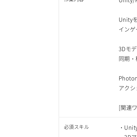
Uni
インゲ
3Dモ
同期・
Phot
アクシ
[関連
必須スキル
・Un