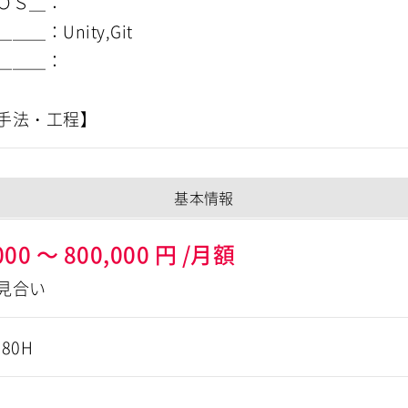
ＯＳ＿：
＿＿：Unity,Git
＿＿＿：
基本情報
000
～
800,000
円
/月額
見合い
180H