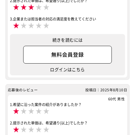
2.提示された単価は、希望通り(以上)でしたか？
★
★
★
★
★
テクノロジー
AI
3.企業または担当者の対応の満足度を教えてください
案件ID：663622
★
★
★
★
★
続きを読むには
無料会員登録
ログインはこちら
応募後のレビュー
投稿日：2025年8月10日
60代 男性
1.希望に沿った案件の紹介がありましたか？
★
★
★
★
★
2.提示された単価は、希望通り(以上)でしたか？
★
★
★
★
★