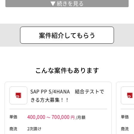
業務内容
・SES事業
・人材派遣事業
・有料職業紹介事業
・WEBサイトの企画、制作、開発、運用
案件紹介してもらう
住所
品川区上大崎2-15-19 ＭＧ目黒駅前
設立
2018年7月22日
代表者
見條 陽亮
こんな案件もあります
資本金
3,000万円
SAP PP S/4HANA 結合テストで
きる方大募集！！
400,000
700,000
単価
単価
～
円
/月額
商流
2次請け
商流