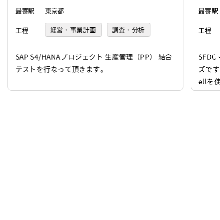
最寄駅
東京都
最寄駅
経営・事業計画
調査・分析
工程
工程
要件定義
基本設計
詳細設計
SAP S4/HANAプロジェクト 生産管理（PP） 結合
SFD
テストを行なって頂きます。
ズです
プログラミング(実装)
テスト
ell
デバッグ
運用・保守
デザイン
イラスト
マークアップ
その他
インフラ設計
インフラ構築
インフラ監視