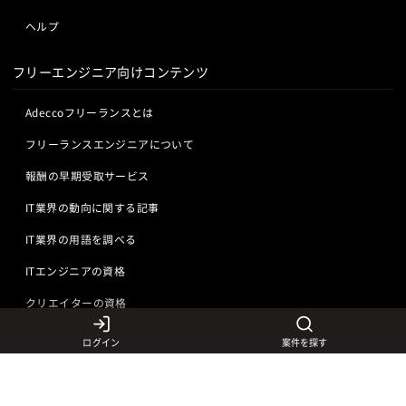
ヘルプ
フリーエンジニア向けコンテンツ
Adeccoフリーランスとは
フリーランスエンジニアについて
報酬の早期受取サービス
IT業界の動向に関する記事
IT業界の用語を調べる
ITエンジニアの資格
クリエイターの資格
ログイン
案件を探す
言語から探す
Javaの求人
ITエンジニアの仕事