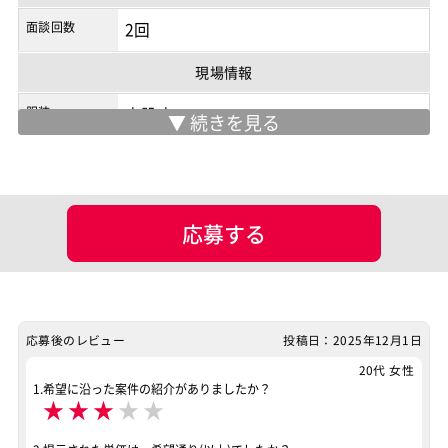
面談回数
2回
現場情報
服装
未設定
マッチング設定
業界・業種
応募する
ポジション
運用／監視担当
サーバーエンジニア
業務系エンジニア
スキル
Python
AWS
応募後のレビュー
投稿日：2025年12月1日
特徴
20代 女性
服装自由
稼働安定中
リモートOK
1.希望に沿った案件の紹介がありましたか？
★
★
★
★
★
その他
服装自由
稼働安定中
リモートOK