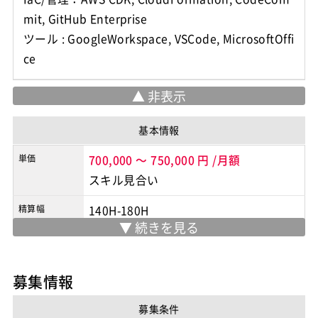
mit, GitHub Enterprise
ツール : GoogleWorkspace, VSCode, MicrosoftOffi
基本情報
単価
700,000
～
750,000
円
/月額
スキル見合い
精算幅
140H-180H
勤務地
基本リモート（出社の場合23区内）
※実際の勤務地は応募時にご確認下さい
募集情報
契約形態
業務委託
募集条件
商流
2次請け